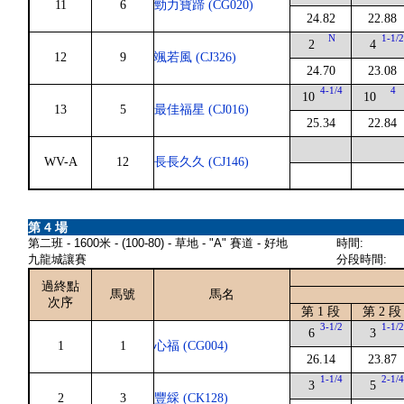
11
6
勁力寶蹄 (CG020)
24.82
22.88
N
1-1/
2
4
12
9
颯若風 (CJ326)
24.70
23.08
4-1/4
4
10
10
13
5
最佳福星 (CJ016)
25.34
22.84
WV-A
12
長長久久 (CJ146)
第 4 場
第二班 - 1600米 - (100-80) - 草地 - "A" 賽道 - 好地
時間:
九龍城讓賽
分段時間:
過終點
馬號
馬名
次序
第 1 段
第 2 段
3-1/2
1-1/
6
3
1
1
心福 (CG004)
26.14
23.87
1-1/4
2-1/
3
5
2
3
豐綵 (CK128)