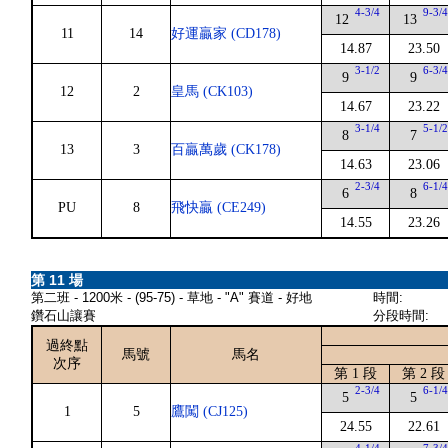
4-3/4
9-3/
12
13
11
14
好運贏家 (CD178)
14.87
23.50
3-1/2
6-3/
9
9
12
2
皇馬 (CK103)
14.67
23.22
3-1/4
5-1/
8
7
13
3
百贏萬歲 (CK178)
14.63
23.06
2-3/4
6-1/
6
8
PU
8
飛快贏 (CE249)
14.55
23.26
第 11 場
第二班 - 1200米 - (95-75) - 草地 - "A" 賽道 - 好地
時間:
鑽石山讓賽
分段時間:
過終點
馬號
馬名
次序
第 1 段
第 2 段
2-3/4
6-1/
5
5
1
5
鷹闖 (CJ125)
24.55
22.61