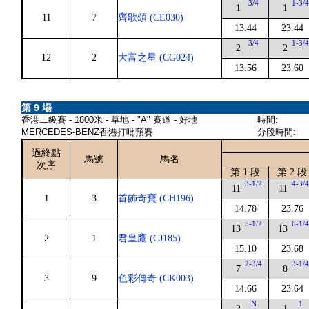
3/4
1-3/
1
1
11
7
齊歌頌 (CE030)
13.44
23.44
3/4
1-3/
2
2
12
2
大富之星 (CG024)
13.56
23.60
第 9 場
香港二級賽 - 1800米 - 草地 - "A" 賽道 - 好地
時間:
MERCEDES-BENZ香港打吡預賽
分段時間:
過終點
馬號
馬名
次序
第 1 段
第 2 段
3-1/2
4-3/
11
11
1
3
首飾奇寶 (CH196)
14.78
23.76
5-1/2
6-1/
13
13
2
1
君皇鷹 (CJ185)
15.10
23.68
2-3/4
3-1/
7
8
3
9
色彩傳奇 (CK003)
14.66
23.64
N
1
2
1