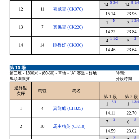
5-3/4
8-1/
14
14
12
11
喜威寶 (CK070)
15.14
23.96
N
1-3/
1
3
13
7
真係寶 (CK220)
14.22
23.84
1-1/2
2
4
5
14
14
睡得好 (CK036)
14.46
23.64
第 10 場
第三班 - 1800米 - (80-60) - 草地 - "A" 賽道 - 好地
時間:
馬頭圍讓賽
分段時間:
過終點
馬號
馬名
次序
第 1 段
第 2 段
3/4
1-3/
1
1
1
4
真龍船 (CH325)
14.11
22.70
3
5
7
6
2
10
馬主精英 (CJ210)
14.59
23.02
2
5