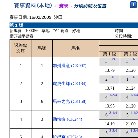
賽事日期: 15/02/2009, 沙田
第 1 場
新馬賽 - 1000米 - 草地 - "A" 賽道 - 好地
時間:
橫頭磡平磅賽
分段時間:
過終點
馬號
馬名
次序
第 1 段
第 2 段
3/4
N
3
3
1
1
加州滿意 (CK097)
13.79
21.20
N
N
2
1
2
2
虎虎生輝 (CK184)
13.71
21.24
1-3/4
1-1/
4
4
3
6
馬來之光 (CK158)
13.95
21.20
3-1/4
1-1/
6
5
4
3
勁辣椒 (CK244)
14.19
21.00
2-3/4
4-3/
5
6
5
4
按得爽 (CK243)