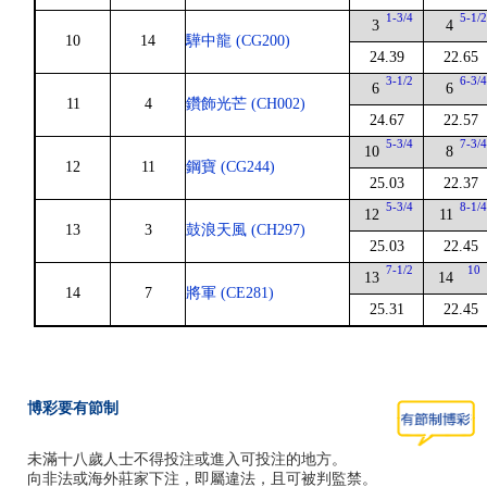
1-3/4
5-1/
3
4
10
14
驊中龍 (CG200)
24.39
22.65
3-1/2
6-3/
6
6
11
4
鑽飾光芒 (CH002)
24.67
22.57
5-3/4
7-3/
10
8
12
11
鋼寶 (CG244)
25.03
22.37
5-3/4
8-1/
12
11
13
3
鼓浪天風 (CH297)
25.03
22.45
7-1/2
10
13
14
14
7
將軍 (CE281)
25.31
22.45
博彩要有節制
未滿十八歲人士不得投注或進入可投注的地方。
向非法或海外莊家下注，即屬違法，且可被判監禁。