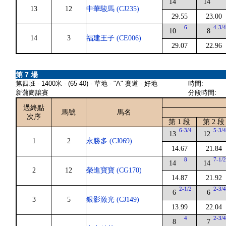
14
14
13
12
中華駿馬 (CJ235)
29.55
23.00
6
4-3/
10
8
14
3
福建王子 (CE006)
29.07
22.96
第 7 場
第四班 - 1400米 - (65-40) - 草地 - "A" 賽道 - 好地
時間:
新蒲崗讓賽
分段時間:
過終點
馬號
馬名
次序
第 1 段
第 2 段
6-3/4
5-3/
13
12
1
2
永勝多 (CJ069)
14.67
21.84
8
7-1/
14
14
2
12
榮進寶寶 (CG170)
14.87
21.92
2-1/2
2-3/
6
6
3
5
銀影激光 (CJ149)
13.99
22.04
4
2-3/
8
7