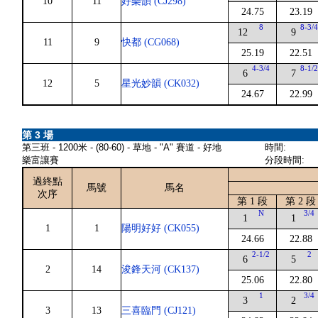
10
11
好樂韻 (CJ298)
24.75
23.19
8
8-3/
12
9
11
9
快都 (CG068)
25.19
22.51
4-3/4
8-1/
6
7
12
5
星光妙韻 (CK032)
24.67
22.99
第 3 場
第三班 - 1200米 - (80-60) - 草地 - "A" 賽道 - 好地
時間:
樂富讓賽
分段時間:
過終點
馬號
馬名
次序
第 1 段
第 2 段
N
3/4
1
1
1
1
陽明好好 (CK055)
24.66
22.88
2-1/2
2
6
5
2
14
浚鋒天河 (CK137)
25.06
22.80
1
3/4
3
2
3
13
三喜臨門 (CJ121)