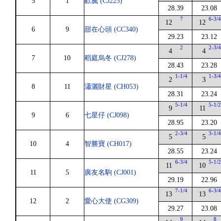
5
1
歡騰 (CJ225)
28.39
23.08
7
6-3/
12
12
6
9
甜在心頭 (CC340)
29.23
23.12
2
2-3/
4
4
7
10
稻庭烏冬 (CJ278)
28.43
23.28
1-1/4
1-3/
2
3
8
11
瀟灑財星 (CH053)
28.31
23.24
5-1/4
5-1/
9
11
9
6
七星仔 (CJ098)
28.95
23.20
2-3/4
3-1/
5
5
10
4
智勝寶 (CH017)
28.55
23.24
6-3/4
5-1/
11
10
11
5
廣友名駒 (CJ001)
29.19
22.96
7-1/4
6-3/
13
13
12
2
愛心大使 (CG309)
29.27
23.08
9
8