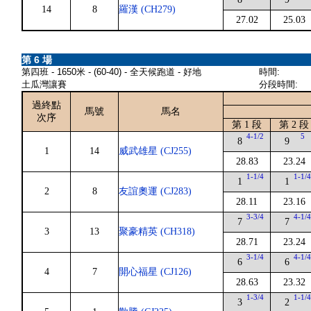
14
8
羅漢 (CH279)
27.02
25.03
第 6 場
第四班 - 1650米 - (60-40) - 全天候跑道 - 好地
時間:
土瓜灣讓賽
分段時間:
過終點
馬號
馬名
次序
第 1 段
第 2 段
4-1/2
5
8
9
1
14
威武雄星 (CJ255)
28.83
23.24
1-1/4
1-1/
1
1
2
8
友誼奧運 (CJ283)
28.11
23.16
3-3/4
4-1/
7
7
3
13
聚豪精英 (CH318)
28.71
23.24
3-1/4
4-1/
6
6
4
7
開心福星 (CJ126)
28.63
23.32
1-3/4
1-1/
3
2