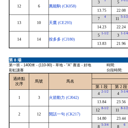
1
1-1/
3
5
12
6
萬能駒 (CK058)
13.75
22.08
4
5-1/
7
11
13
10
天鷹 (CE293)
14.23
22.24
1-1/2
1-1/
5
3
14
14
按多多 (CJ180)
13.83
21.96
第 8 場
第一班 - 1400米 - (110-90) - 草地 - "A" 賽道 - 好地
時間:
彩虹讓賽
分段時間:
過終點
馬號
馬名
次序
第 1 段
第 2 段
2-1/2
3-1/
4
4
1
3
火箭動力 (CJ042)
13.84
23.56
8-1/2
8-1/
12
11
2
12
閒話一句 (CK217)
14.80
23.44
5-3/4
6
8
8