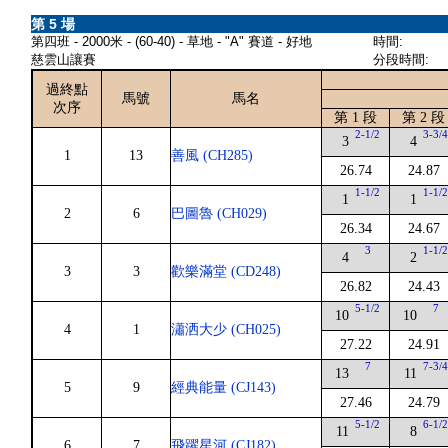
第 5 場
第四班 - 2000米 - (60-40) - 草地 - "A" 賽道 - 好地
時間:
慈雲山讓賽
分段時間:
過終點
馬號
馬名
次序
第 1 段
第 2 段
2-1/2
3-3/
3
4
1
13
善風 (CH285)
26.74
24.87
1-1/2
1-1/
1
1
2
6
巴圖魯 (CH029)
26.34
24.67
3
1-1/
4
2
3
3
歡樂滿堂 (CD248)
26.82
24.43
5-1/2
7
10
10
4
1
瀟洒大少 (CH025)
27.22
24.91
7
7-3/
13
11
5
9
經典能量 (CJ143)
27.46
24.79
5-1/2
6-1/
11
8
6
7
飛躍星河 (CJ182)