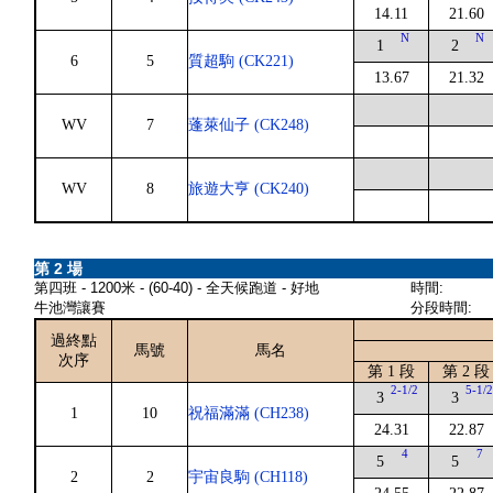
14.11
21.60
N
N
1
2
6
5
質超駒 (CK221)
13.67
21.32
WV
7
蓬萊仙子 (CK248)
WV
8
旅遊大亨 (CK240)
第 2 場
第四班 - 1200米 - (60-40) - 全天候跑道 - 好地
時間:
牛池灣讓賽
分段時間:
過終點
馬號
馬名
次序
第 1 段
第 2 段
2-1/2
5-1/
3
3
1
10
祝福滿滿 (CH238)
24.31
22.87
4
7
5
5
2
2
宇宙良駒 (CH118)