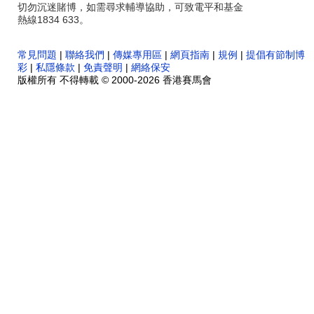
切勿沉迷賭博，如需尋求輔導協助，可致電平和基金
熱線1834 633。
常見問題
|
聯絡我們
|
傳媒專用區
|
網頁指南
|
規例
|
提倡有節制博
彩
|
私隱條款
|
免責聲明
|
網絡保安
版權所有 不得轉載 © 2000-2026 香港賽馬會