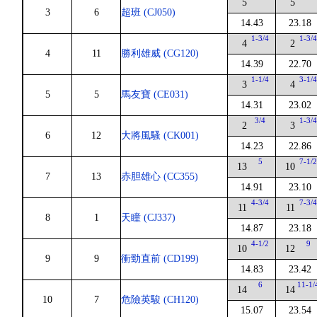
5
5
3
6
超班 (CJ050)
14.43
23.18
1-3/4
1-3/
4
2
4
11
勝利雄威 (CG120)
14.39
22.70
1-1/4
3-1/
3
4
5
5
馬友寶 (CE031)
14.31
23.02
3/4
1-3/
2
3
6
12
大將風騷 (CK001)
14.23
22.86
5
7-1/
13
10
7
13
赤胆雄心 (CC355)
14.91
23.10
4-3/4
7-3/
11
11
8
1
天瞳 (CJ337)
14.87
23.18
4-1/2
9
10
12
9
9
衝勁直前 (CD199)
14.83
23.42
6
11-1/
14
14
10
7
危險英駿 (CH120)
15.07
23.54