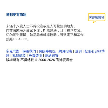
博彩要有節制
未滿十八歲人士不得投注或進入可投注的地方。
向非法或海外莊家下注，即屬違法，且可被判監禁。
切勿沉迷賭博，如需尋求輔導協助，可致電平和基金
熱線1834 633。
常見問題
|
聯絡我們
|
傳媒專用區
|
網頁指南
|
規例
|
提倡有節制博
彩
|
私隱條款
|
免責聲明
|
網絡保安
版權所有 不得轉載 © 2000-2026 香港賽馬會