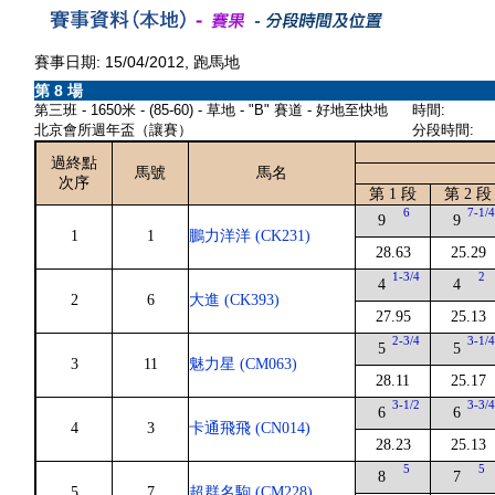
賽事日期: 15/04/2012, 跑馬地
第 8 場
第三班 - 1650米 - (85-60) - 草地 - "B" 賽道 - 好地至快地
時間:
北京會所週年盃（讓賽）
分段時間:
過終點
馬號
馬名
次序
第 1 段
第 2 段
6
7-1/
9
9
1
1
鵬力洋洋 (CK231)
28.63
25.29
1-3/4
2
4
4
2
6
大進 (CK393)
27.95
25.13
2-3/4
3-1/
5
5
3
11
魅力星 (CM063)
28.11
25.17
3-1/2
3-3/
6
6
4
3
卡通飛飛 (CN014)
28.23
25.13
5
5
8
7
5
7
超群名駒 (CM228)