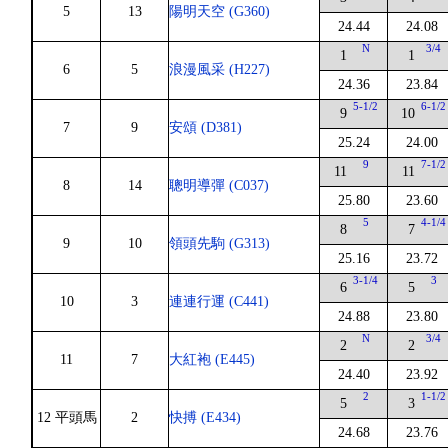
5
13
陽明天空 (G360)
24.44
24.08
N
3/4
1
1
6
5
浪漫風采 (H227)
24.36
23.84
5-1/2
6-1/2
9
10
7
9
安頌 (D381)
25.24
24.00
9
7-1/2
11
11
8
14
聰明導彈 (C037)
25.80
23.60
5
4-1/4
8
7
9
10
領頭先駒 (G313)
25.16
23.72
3-1/4
3
6
5
10
3
連連行運 (C441)
24.88
23.80
N
3/4
2
2
11
7
大紅袍 (E445)
24.40
23.92
2
1-1/2
5
3
12 平頭馬
2
快搏 (E434)
24.68
23.76