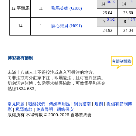
10-1/2
9
14
14
12 平頭馬
11
飛馬英雄 (G188)
26.04
23.60
3-1/2
4-3/4
7
8
14
1
開心寶貝 (H091)
24.92
24.04
博彩要有節制
未滿十八歲人士不得投注或進入可投注的地方。
向非法或海外莊家下注，即屬違法，且可被判監禁。
切勿沉迷賭博，如需尋求輔導協助，可致電平和基金
熱線1834 633。
常見問題
|
聯絡我們
|
傳媒專用區
|
網頁指南
|
規例
|
提倡有節制博
彩
|
私隱條款
|
免責聲明
|
網絡保安
版權所有 不得轉載 © 2000-2026 香港賽馬會