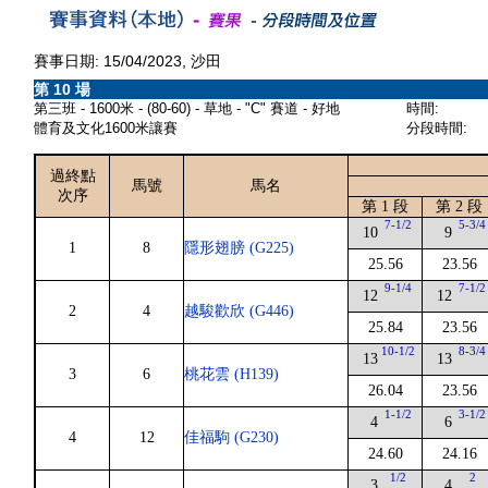
賽事日期: 15/04/2023, 沙田
第 10 場
第三班 - 1600米 - (80-60) - 草地 - "C" 賽道 - 好地
時間:
體育及文化1600米讓賽
分段時間:
過終點
馬號
馬名
次序
第 1 段
第 2 段
7-1/2
5-3/4
10
9
1
8
隱形翅膀 (G225)
25.56
23.56
9-1/4
7-1/2
12
12
2
4
越駿歡欣 (G446)
25.84
23.56
10-1/2
8-3/4
13
13
3
6
桃花雲 (H139)
26.04
23.56
1-1/2
3-1/2
4
6
4
12
佳福駒 (G230)
24.60
24.16
1/2
2
3
4