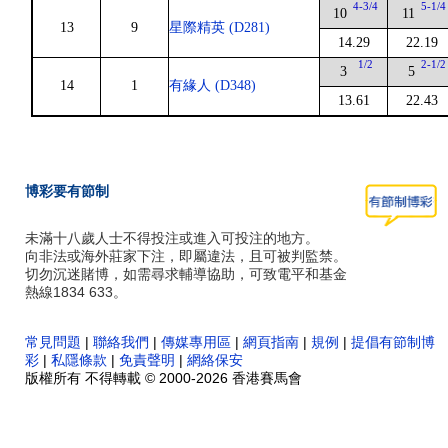
4-3/4
5-1/4
10
11
13
9
星際精英 (D281)
14.29
22.19
1/2
2-1/2
3
5
14
1
有緣人 (D348)
13.61
22.43
博彩要有節制
未滿十八歲人士不得投注或進入可投注的地方。
向非法或海外莊家下注，即屬違法，且可被判監禁。
切勿沉迷賭博，如需尋求輔導協助，可致電平和基金
熱線1834 633。
常見問題
|
聯絡我們
|
傳媒專用區
|
網頁指南
|
規例
|
提倡有節制博
彩
|
私隱條款
|
免責聲明
|
網絡保安
版權所有 不得轉載 © 2000-2026 香港賽馬會