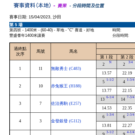
賽事日期: 15/04/2023, 沙田
第 5 場
第四班 - 1400米 - (60-40) - 草地 - "C" 賽道 - 好地
時間:
豐盛耆年1400米讓賽
分段時間:
過終點
馬號
馬名
次序
第 1 段
第 2 段
N
3/4
2
2
1
11
無敵勇士 (C483)
13.57
22.19
1-1/2
1-3/4
5
4
2
10
赤兔猴王 (H188)
13.77
22.15
6-1/4
7-3/4
13
14
3
7
佐治勇駒 (E257)
14.53
22.35
1-3/4
2-3/4
6
6
4
3
金發銀發 (G112)
13.81
22.27
3-1/2
4-1/4
9
9