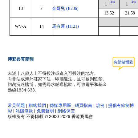
3/4
3/4
1
1
13
7
金哥兒 (E236)
13.52
21.58
WV-A
14
馬有運 (H121)
博彩要有節制
未滿十八歲人士不得投注或進入可投注的地方。
向非法或海外莊家下注，即屬違法，且可被判監禁。
切勿沉迷賭博，如需尋求輔導協助，可致電平和基金
熱線1834 633。
常見問題
|
聯絡我們
|
傳媒專用區
|
網頁指南
|
規例
|
提倡有節制博
彩
|
私隱條款
|
免責聲明
|
網絡保安
版權所有 不得轉載 © 2000-2026 香港賽馬會