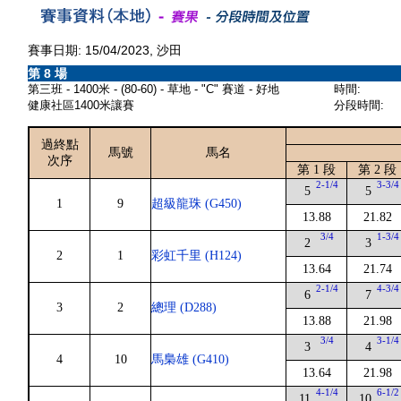
賽事日期: 15/04/2023, 沙田
第 8 場
第三班 - 1400米 - (80-60) - 草地 - "C" 賽道 - 好地
時間:
健康社區1400米讓賽
分段時間:
過終點
馬號
馬名
次序
第 1 段
第 2 段
2-1/4
3-3/4
5
5
1
9
超級龍珠 (G450)
13.88
21.82
3/4
1-3/4
2
3
2
1
彩虹千里 (H124)
13.64
21.74
2-1/4
4-3/4
6
7
3
2
總理 (D288)
13.88
21.98
3/4
3-1/4
3
4
4
10
馬梟雄 (G410)
13.64
21.98
4-1/4
6-1/2
11
10