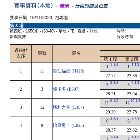
賽事日期: 15/11/2023, 跑馬地
第 3 場
第四班 - 1650米 - (60-40) - 草地 - "B" 賽道 - 好地
時間:
新潟讓賽
分段時間:
過終點
馬號
馬名
次序
第 1 段
第 2 段
1-1/4
1-1/2
1
1
1
11
皇仁福星 (H128)
27.77
23.66
2-3/4
4-1/2
5
5
2
3
錢多多 (E397)
28.21
23.94
9-1/2
10-1/
12
12
3
12
勝利之皇 (E457)
29.29
23.78
3-3/4
4-3/4
6
6
4
9
怡昌勇士 (E025)
28.37
23.82
1-1/4
1-1/2
2
2