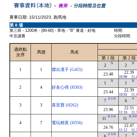
賽事日期: 15/11/2023, 跑馬地
第 8 場
第三班 - 1200米 - (80-60) - 草地 - "B" 賽道 - 好地
時間:
中京讓賽
分段時間:
過終點
馬號
馬名
次序
第 1 段
第 2 段
N
N
2
2
1
1
傑出漢子 (G455)
22.39
23.48
10.96
11.
N
N
1
1
2
4
好友心得 (H303)
22.39
23.44
10.92
11.
3-1/4
4
7
6
3
3
喜至寶 (H262)
22.51
23.96
11.16
11.
8-1/4
8-3/4
11
11
4
7
電玩精英 (H356)
22.47
24.76
11.12
11.
2-1/4
4
6
7