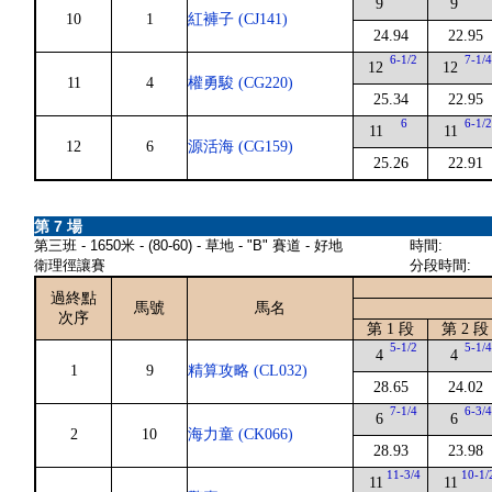
9
9
10
1
紅褲子 (CJ141)
24.94
22.95
6-1/2
7-1/
12
12
11
4
權勇駿 (CG220)
25.34
22.95
6
6-1/
11
11
12
6
源活海 (CG159)
25.26
22.91
第 7 場
第三班 - 1650米 - (80-60) - 草地 - "B" 賽道 - 好地
時間:
衛理徑讓賽
分段時間:
過終點
馬號
馬名
次序
第 1 段
第 2 段
5-1/2
5-1/
4
4
1
9
精算攻略 (CL032)
28.65
24.02
7-1/4
6-3/
6
6
2
10
海力童 (CK066)
28.93
23.98
11-3/4
10-1/
11
11