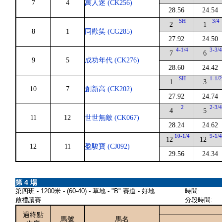
7
4
萬人迷 (CK256)
28.56
24.54
SH
3/4
2
1
8
1
同歡笑 (CG285)
27.92
24.50
4-1/4
3-3/
7
6
9
5
成功年代 (CK276)
28.60
24.42
SH
1-1/
1
3
10
7
創新高 (CK202)
27.92
24.74
2
2-3/
4
5
11
12
世世無敵 (CK067)
28.24
24.62
10-1/4
9-1/
12
12
12
11
盈駿寶 (CJ092)
29.56
24.34
第 4 場
第四班 - 1200米 - (60-40) - 草地 - "B" 賽道 - 好地
時間:
啟禮讓賽
分段時間:
過終點
馬號
馬名