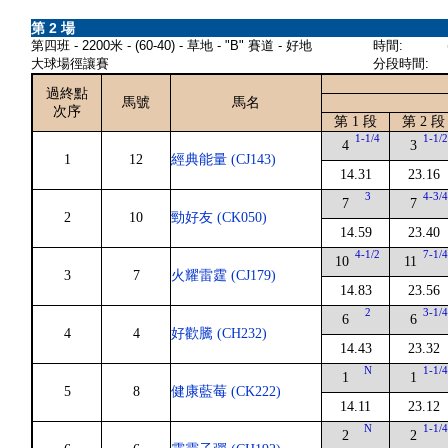
第 2 場
第四班 - 2200米 - (60-40) - 草地 - "B" 賽道 - 好地
時間:
大球場徑讓賽
分段時間:
過終點
馬號
馬名
次序
第 1 段
第 2 段
1-1/4
1-1/
4
3
1
12
經典能量 (CJ143)
14.31
23.16
3
4-3/
7
7
2
10
勁好友 (CK050)
14.59
23.40
4-1/2
7-1/
10
11
3
7
火耀雷霆 (CJ179)
14.83
23.56
2
3-1/
6
6
4
4
好歡騰 (CH232)
14.43
23.32
N
1-1/
1
1
5
8
健康藍莓 (CK222)
14.11
23.12
N
1-1/
2
2