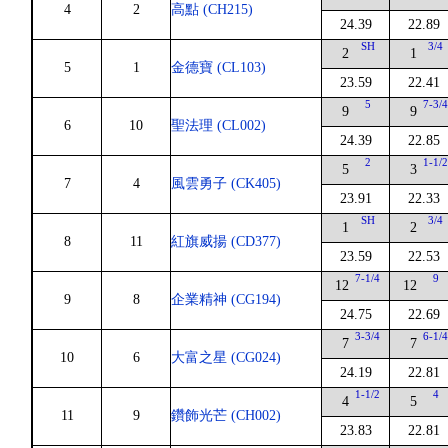
4
2
高點 (CH215)
24.39
22.89
SH
3/4
2
1
5
1
金德寶 (CL103)
23.59
22.41
5
7-3/
9
9
6
10
聖法理 (CL002)
24.39
22.85
2
1-1/
5
3
7
4
風雲勇子 (CK405)
23.91
22.33
SH
3/4
1
2
8
11
紅旗威揚 (CD377)
23.59
22.53
7-1/4
9
12
12
9
8
企業精神 (CG194)
24.75
22.69
3-3/4
6-1/
7
7
10
6
大富之星 (CG024)
24.19
22.81
1-1/2
4
4
5
11
9
鑽飾光芒 (CH002)
23.83
22.81