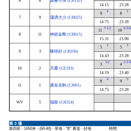
6
6
霹靂子彈 (CH192)
14.15
23.28
4
5
9
8
7
9
瀟洒大少 (CH025)
14.75
23.28
7-1/2
6-3/
11
10
8
11
神箭金剛 (CH015)
15.31
23.00
2
3
5
5
9
3
睡得好 (CK036)
14.43
23.28
1/2
2-1/
3
4
10
2
天鷹 (CE293)
14.19
23.40
4
5
8
9
11
1
廣友名駒 (CJ001)
14.75
23.28
WV
5
福龍 (CH324)
第 3 場
第四班 - 1650米 - (60-40) - 草地 - "B" 賽道 - 好地
時間: