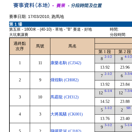
賽事日期: 17/03/2010, 跑馬地
第 1 場
第五班 - 1800米 - (40-10) - 草地 - "B" 賽道 - 好地
時間:
大坑東讓賽
分段時間:
過終點
馬號
馬名
次序
第 1 段
第 2 段
2-1/2
4-1/
8
8
1
11
康樂名駒 (CJ342)
13.92
23.96
2-1/2
3-3/
7
6
2
9
煇煌駒 (CH082)
13.92
23.84
6-1/4
7-3/
12
12
3
10
馬霸龍 (CH312)
14.52
23.88
1-1/2
SH
5
2
4
3
大將風騷 (CK001)
13.76
23.40
3-1/2
5-1/
9
9
5
2
飛躍星河 (CJ182)