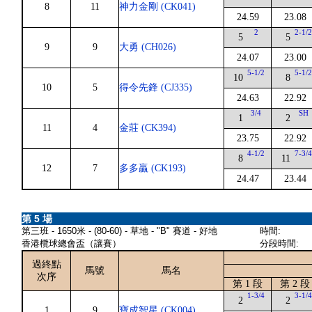
8
11
神力金剛 (CK041)
24.59
23.08
2
2-1/
5
5
9
9
大勇 (CH026)
24.07
23.00
5-1/2
5-1/
10
8
10
5
得令先鋒 (CJ335)
24.63
22.92
3/4
SH
1
2
11
4
金莊 (CK394)
23.75
22.92
4-1/2
7-3/
8
11
12
7
多多贏 (CK193)
24.47
23.44
第 5 場
第三班 - 1650米 - (80-60) - 草地 - "B" 賽道 - 好地
時間:
香港欖球總會盃（讓賽）
分段時間:
過終點
馬號
馬名
次序
第 1 段
第 2 段
1-3/4
3-1/
2
2
1
9
寶成智星 (CK004)