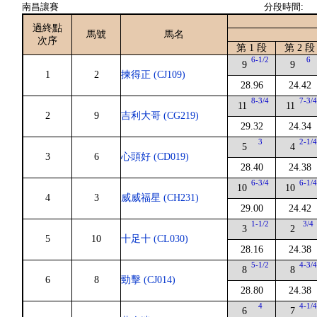
南昌讓賽
分段時間:
過終點
馬號
馬名
次序
第 1 段
第 2 段
6-1/2
6
9
9
1
2
揀得正 (CJ109)
28.96
24.42
8-3/4
7-3/
11
11
2
9
吉利大哥 (CG219)
29.32
24.34
3
2-1/
5
4
3
6
心頭好 (CD019)
28.40
24.38
6-3/4
6-1/
10
10
4
3
威威福星 (CH231)
29.00
24.42
1-1/2
3/4
3
2
5
10
十足十 (CL030)
28.16
24.38
5-1/2
4-3/
8
8
6
8
勁擊 (CJ014)
28.80
24.38
4
4-1/
6
7