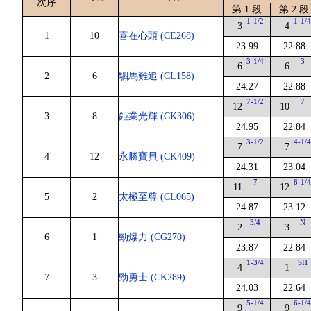
次序
第 1 段
第 2 段
1-1/2
1-1/
3
4
1
10
喜在心頭 (CE268)
23.99
22.88
3-1/4
3
6
6
2
6
駟馬難追 (CL158)
24.27
22.88
7-1/2
7
12
10
3
8
鉅業光輝 (CK306)
24.95
22.84
3-1/2
4-1/
7
7
4
12
永勝寶貝 (CK409)
24.31
23.04
7
8-1/
11
12
5
2
太極至尊 (CL065)
24.87
23.12
3/4
N
2
3
6
1
勁爆力 (CG270)
23.87
22.84
1-3/4
SH
4
1
7
3
勁勇士 (CK289)
24.03
22.64
5-1/4
6-1/
9
9