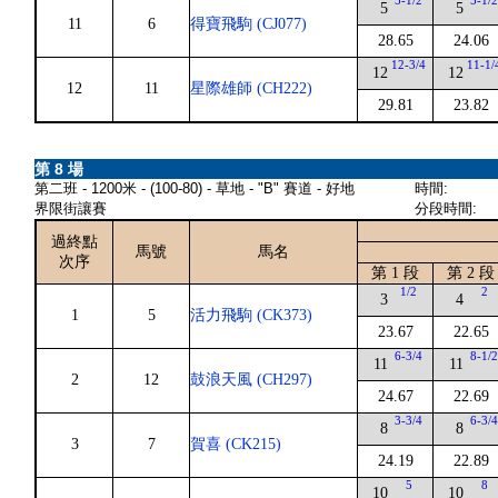
5-1/2
5-1/
5
5
11
6
得寶飛駒 (CJ077)
28.65
24.06
12-3/4
11-1/
12
12
12
11
星際雄師 (CH222)
29.81
23.82
第 8 場
第二班 - 1200米 - (100-80) - 草地 - "B" 賽道 - 好地
時間:
界限街讓賽
分段時間:
過終點
馬號
馬名
次序
第 1 段
第 2 段
1/2
2
3
4
1
5
活力飛駒 (CK373)
23.67
22.65
6-3/4
8-1/
11
11
2
12
鼓浪天風 (CH297)
24.67
22.69
3-3/4
6-3/
8
8
3
7
賀喜 (CK215)
24.19
22.89
5
8
10
10