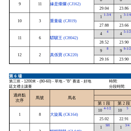
9
11
緣是燦爛 (CJ162)
29.04
23.86
1-3/4
3-1/
1
1
10
3
重量級 (CJ019)
27.88
23.66
4
5-1/
4
4
11
6
驃驥王 (CH042)
28.52
23.90
8
9-1/
9
9
12
2
真係寶 (CK220)
29.16
23.90
第 6 場
第三班 - 1200米 - (80-60) - 草地 - "B" 賽道 - 好地
時間:
廷文禮士讓賽
分段時間:
過終點
馬號
馬名
次序
第 1 段
第 2 段
4-1/2
5
10
10
1
8
大旋風 (CK164)
25.02
22.91
SH
3/4
1
1