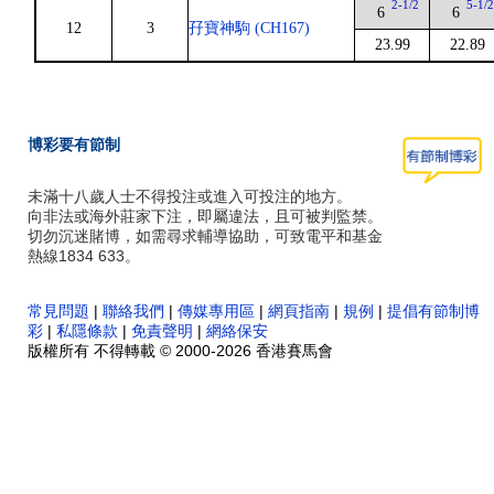
2-1/2
5-1/
6
6
12
3
孖寶神駒 (CH167)
23.99
22.89
博彩要有節制
未滿十八歲人士不得投注或進入可投注的地方。
向非法或海外莊家下注，即屬違法，且可被判監禁。
切勿沉迷賭博，如需尋求輔導協助，可致電平和基金
熱線1834 633。
常見問題
|
聯絡我們
|
傳媒專用區
|
網頁指南
|
規例
|
提倡有節制博
彩
|
私隱條款
|
免責聲明
|
網絡保安
版權所有 不得轉載 © 2000-2026 香港賽馬會