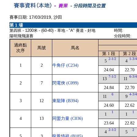
賽事日期: 17/03/2019, 沙田
第 1 場
第四班 - 1200米 - (60-40) - 草地 - "A" 賽道 - 好地
時間:
陽明飛飛讓賽
分段時間:
過終點
馬號
馬名
次序
第 1 段
第 2 段
2-1/2
1-3/
5
4
1
2
牛角仔 (C234)
24.04
22.70
7-1/2
6-3/
13
11
2
7
閃電俠 (C099)
24.84
22.70
6
4-3/
11
9
3
12
東龍陣 (B394)
24.60
22.62
1
1
1
1
4
13
同盟力量 (C036)
23.64
22.82
2-1/2
2
4
5
5
3
龍鳳情祥 (B185)