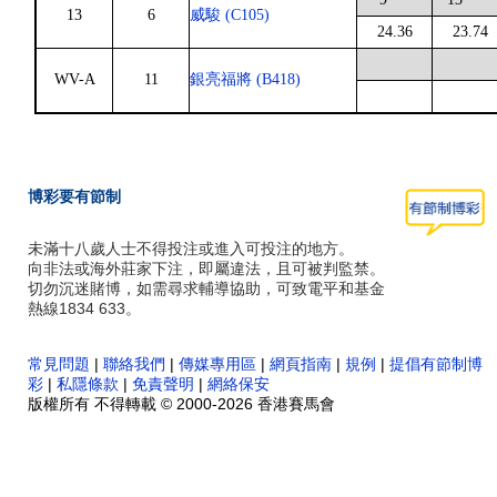
13
6
威駿 (C105)
24.36
23.74
WV-A
11
銀亮福將 (B418)
博彩要有節制
未滿十八歲人士不得投注或進入可投注的地方。
向非法或海外莊家下注，即屬違法，且可被判監禁。
切勿沉迷賭博，如需尋求輔導協助，可致電平和基金
熱線1834 633。
常見問題
|
聯絡我們
|
傳媒專用區
|
網頁指南
|
規例
|
提倡有節制博
彩
|
私隱條款
|
免責聲明
|
網絡保安
版權所有 不得轉載 © 2000-2026 香港賽馬會