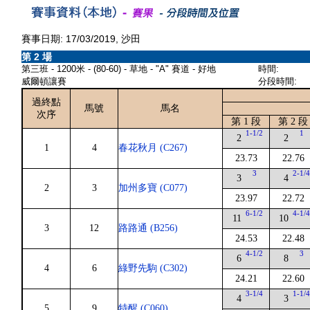
賽事日期: 17/03/2019, 沙田
第 2 場
第三班 - 1200米 - (80-60) - 草地 - "A" 賽道 - 好地
時間:
威爾頓讓賽
分段時間:
過終點
馬號
馬名
次序
第 1 段
第 2 段
1-1/2
1
2
2
1
4
春花秋月 (C267)
23.73
22.76
3
2-1/
3
4
2
3
加州多寶 (C077)
23.97
22.72
6-1/2
4-1/
11
10
3
12
路路通 (B256)
24.53
22.48
4-1/2
3
6
8
4
6
綠野先駒 (C302)
24.21
22.60
3-1/4
1-1/
4
3
5
9
特醒 (C060)