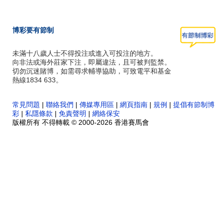
博彩要有節制
未滿十八歲人士不得投注或進入可投注的地方。
向非法或海外莊家下注，即屬違法，且可被判監禁。
切勿沉迷賭博，如需尋求輔導協助，可致電平和基金
熱線1834 633。
常見問題
|
聯絡我們
|
傳媒專用區
|
網頁指南
|
規例
|
提倡有節制博
彩
|
私隱條款
|
免責聲明
|
網絡保安
版權所有 不得轉載 © 2000-2026 香港賽馬會