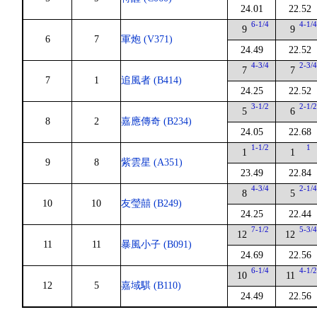
24.01
22.52
6-1/4
4-1/
9
9
6
7
軍炮 (V371)
24.49
22.52
4-3/4
2-3/
7
7
7
1
追風者 (B414)
24.25
22.52
3-1/2
2-1/
5
6
8
2
嘉應傳奇 (B234)
24.05
22.68
1-1/2
1
1
1
9
8
紫雲星 (A351)
23.49
22.84
4-3/4
2-1/
8
5
10
10
友瑩囍 (B249)
24.25
22.44
7-1/2
5-3/
12
12
11
11
暴風小子 (B091)
24.69
22.56
6-1/4
4-1/
10
11
12
5
嘉域騏 (B110)
24.49
22.56