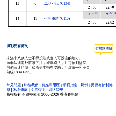
13
6
二話不說 (C134)
24.63
22.70
2-1/2
3-1/
6
7
14
11
生生勝勝 (C110)
24.35
22.82
博彩要有節制
未滿十八歲人士不得投注或進入可投注的地方。
向非法或海外莊家下注，即屬違法，且可被判監禁。
切勿沉迷賭博，如需尋求輔導協助，可致電平和基金
熱線1834 633。
常見問題
|
聯絡我們
|
傳媒專用區
|
網頁指南
|
規例
|
提倡有節制博
彩
|
私隱條款
|
免責聲明
|
網絡保安
版權所有 不得轉載 © 2000-2026 香港賽馬會