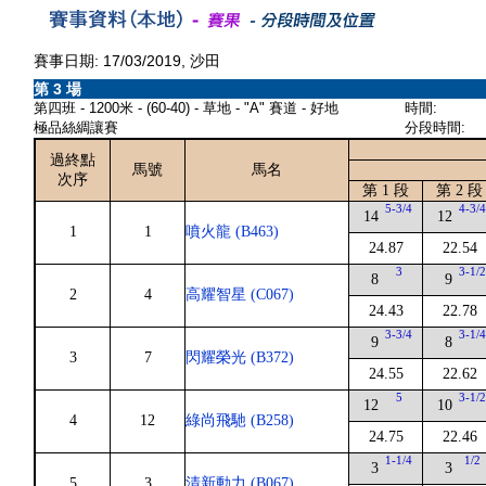
賽事日期: 17/03/2019, 沙田
第 3 場
第四班 - 1200米 - (60-40) - 草地 - "A" 賽道 - 好地
時間:
極品絲綢讓賽
分段時間:
過終點
馬號
馬名
次序
第 1 段
第 2 段
5-3/4
4-3/
14
12
1
1
噴火龍 (B463)
24.87
22.54
3
3-1/
8
9
2
4
高耀智星 (C067)
24.43
22.78
3-3/4
3-1/
9
8
3
7
閃耀榮光 (B372)
24.55
22.62
5
3-1/
12
10
4
12
綠尚飛馳 (B258)
24.75
22.46
1-1/4
1/2
3
3
5
3
清新動力 (B067)