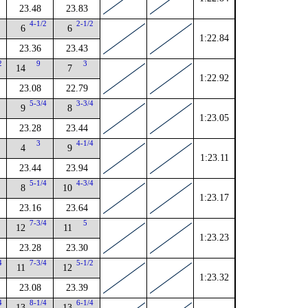
23.48
23.83
4
4-1/2
2-1/2
6
6
1:22.84
23.36
23.43
2
9
3
14
7
1:22.92
23.08
22.79
5-3/4
3-3/4
9
8
1:23.05
23.28
23.44
4
3
4-1/4
4
9
1:23.11
23.44
23.94
4
5-1/4
4-3/4
8
10
1:23.17
23.16
23.64
7-3/4
5
12
11
1:23.23
23.28
23.30
4
7-3/4
5-1/2
11
12
1:23.32
23.08
23.39
4
8-1/4
6-1/4
13
13