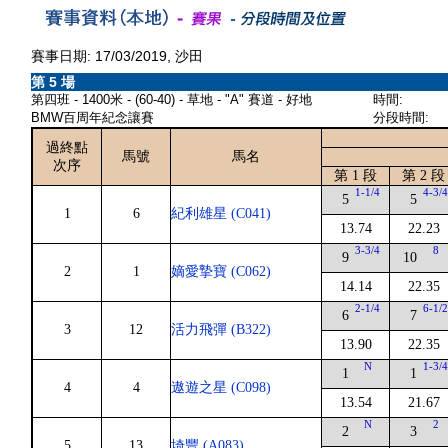
賽事日期: 17/03/2019, 沙田
第 5 場
第四班 - 1400米 - (60-40) - 草地 - "A" 賽道 - 好地
時間:
BMW百周年紀念讓賽
分段時間:
過終點
馬號
馬名
次序
第 1 段
第 2 段
1-1/4
4-3/
5
5
1
6
紀利雄星 (C041)
13.74
22.23
3-3/4
8
9
10
2
1
嫡愛摯寶 (C062)
14.14
22.35
2-1/4
6-1/
6
7
3
12
活力飛彈 (B322)
13.90
22.35
N
1-3/
1
1
4
4
遨遊之星 (C098)
13.54
21.67
N
2
2
3
5
13
埼豐 (A083)