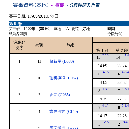
賽事日期: 17/03/2019, 沙田
第 9 場
第三班 - 1400米 - (80-60) - 草地 - "A" 賽道 - 好地
時間:
戰利品讓賽
分段時間:
過終點
馬號
馬名
次序
第 1 段
第 2 段
7-1/2
8-1/
13
14
1
11
超新星 (B380)
14.69
22.24
3-1/2
4-3/
6
6
2
10
聰明導彈 (C037)
14.05
22.32
4-3/4
4-3/
8
7
3
2
香音 (C265)
14.25
22.12
4-1/4
5-1/
7
8
4
4
志在四方 (C140)
14.17
22.28
1-1/2
3/4
3
2
5
9
再享耆成 (B227)