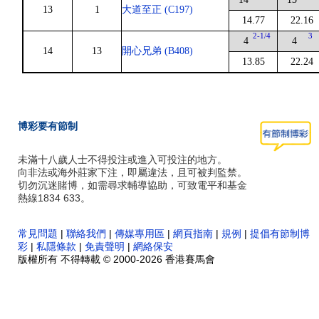
13
1
大道至正 (C197)
14.77
22.16
2-1/4
3
4
4
14
13
開心兄弟 (B408)
13.85
22.24
博彩要有節制
未滿十八歲人士不得投注或進入可投注的地方。
向非法或海外莊家下注，即屬違法，且可被判監禁。
切勿沉迷賭博，如需尋求輔導協助，可致電平和基金
熱線1834 633。
常見問題
|
聯絡我們
|
傳媒專用區
|
網頁指南
|
規例
|
提倡有節制博
彩
|
私隱條款
|
免責聲明
|
網絡保安
版權所有 不得轉載 © 2000-2026 香港賽馬會