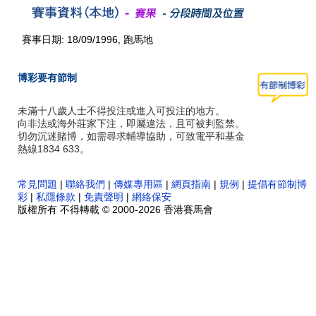
賽事日期: 18/09/1996, 跑馬地
博彩要有節制
未滿十八歲人士不得投注或進入可投注的地方。
向非法或海外莊家下注，即屬違法，且可被判監禁。
切勿沉迷賭博，如需尋求輔導協助，可致電平和基金
熱線1834 633。
常見問題
|
聯絡我們
|
傳媒專用區
|
網頁指南
|
規例
|
提倡有節制博
彩
|
私隱條款
|
免責聲明
|
網絡保安
版權所有 不得轉載 © 2000-2026 香港賽馬會