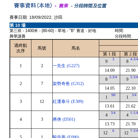
賽事日期: 18/09/2022, 沙田
第 10 場
第三班 - 1400米 - (80-60) - 草地 - "B" 賽道 - 好地
時間:
興華讓賽
分段時間:
過終點
馬號
馬名
次序
第 1 段
第 2 段
3
4-3/
9
8
1
2
一先生 (G227)
14.09
21.90
2-3/4
5-3/
8
9
2
7
架勢奇爸 (G312)
14.05
22.10
SH
3/4
1
1
3
12
紅運泰斗 (E309)
13.61
21.62
3/4
1-1/
4
4
4
3
將俠 (D501)
13.73
21.70
6
7-3/
12
12
5
1
駿益善 (E090)