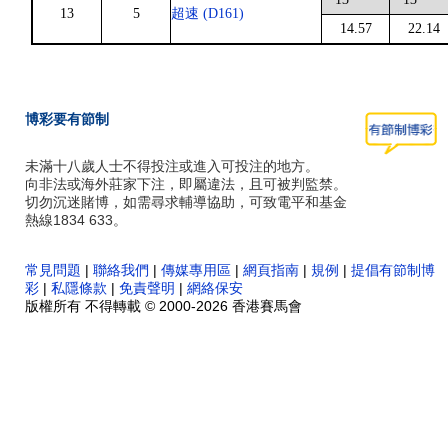
13
5
超速 (D161)
14.57
22.14
博彩要有節制
未滿十八歲人士不得投注或進入可投注的地方。
向非法或海外莊家下注，即屬違法，且可被判監禁。
切勿沉迷賭博，如需尋求輔導協助，可致電平和基金
熱線1834 633。
常見問題
|
聯絡我們
|
傳媒專用區
|
網頁指南
|
規例
|
提倡有節制博
彩
|
私隱條款
|
免責聲明
|
網絡保安
版權所有 不得轉載 © 2000-2026 香港賽馬會