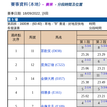
賽事日期: 18/09/2022, 沙田
第 5 場
第四班 - 1600米 - (60-40) - 草地 - "B" 賽道 - 好地至快地
時間:
長發讓賽
分段時間:
過終點
馬號
馬名
次序
第 1 段
第 2 段
3-3/4
5-3/
9
8
1
11
眾歡笑 (D038)
25.26
23.29
2-1/2
4
6
6
2
12
度身訂做 (C522)
25.06
23.21
4-1/2
7-3/
11
11
3
14
金獅大將 (E057)
25.38
23.49
2-1/4
3-3/
5
5
4
1
得勝多 (E161)
25.02
23.21
1-1/4
2-1/
4
4
5
7
金像非凡 (E109)