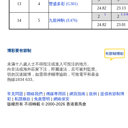
13
4
豐盛多彩 (G301)
24.82
23.13
1
1-1/
2
2
14
5
九龍神駒 (E476)
24.82
23.01
博彩要有節制
未滿十八歲人士不得投注或進入可投注的地方。
向非法或海外莊家下注，即屬違法，且可被判監禁。
切勿沉迷賭博，如需尋求輔導協助，可致電平和基金
熱線1834 633。
常見問題
|
聯絡我們
|
傳媒專用區
|
網頁指南
|
規例
|
提倡有節制博
彩
|
私隱條款
|
免責聲明
|
網絡保安
版權所有 不得轉載 © 2000-2026 香港賽馬會