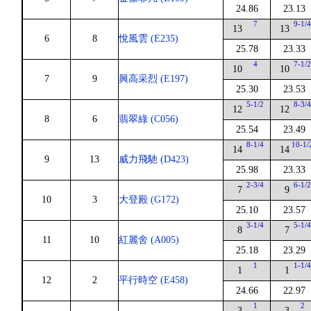
24.86
23.13
7
9-1/
13
13
6
8
悅風雲 (E235)
25.78
23.33
4
7-1/
10
10
7
9
興高采烈 (E197)
25.30
23.53
5-1/2
8-3/
12
12
8
6
翡翠綠 (C056)
25.54
23.49
8-1/4
10-1/
14
14
9
13
威力飛馳 (D423)
25.98
23.33
2-3/4
6-1/
7
9
10
3
大登殿 (G172)
25.10
23.57
3-1/4
5-1/
8
7
11
10
紅麗舍 (A005)
25.18
23.29
1
1-1/
1
1
12
2
平行時空 (E458)
24.66
22.97
1
2
3
3