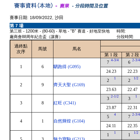
賽事日期: 18/09/2022, 沙田
第 7 場
第三班 - 1200米 - (80-60) - 草地 - "B" 賽道 - 好地至快地
時間:
廠商會88周年紀念盃（讓賽）
分段時間:
過終點
馬號
馬名
次序
第 1 段
第 2 段
4-3/4
2-3/
7
6
1
6
駟跑得 (G095)
24.23
22.23
1
1/2
2
2
2
9
齊天大聖 (G169)
23.63
22.47
2-1/2
1
3
3
3
8
紅旺 (C341)
23.87
22.31
4
2-3/
5
7
4
1
自然輝煌 (G104)
24.11
22.35
1
1/2
1
1
5
3
魅力寶駒 (G213)