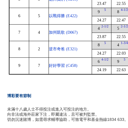
23.47
22.55
5
4-1/
9
8
6
5
以戰得勝 (E422)
24.27
22.47
2-1/2
2-1/
4
5
7
4
加州凱歌 (D067)
23.87
22.55
5
1-3/
8
4
8
2
逆市奇爸 (E321)
24.27
22.03
4-1/2
5
6
9
9
7
好好學習 (C458)
24.19
22.63
博彩要有節制
未滿十八歲人士不得投注或進入可投注的地方。
向非法或海外莊家下注，即屬違法，且可被判監禁。
切勿沉迷賭博，如需尋求輔導協助，可致電平和基金熱線1834 633