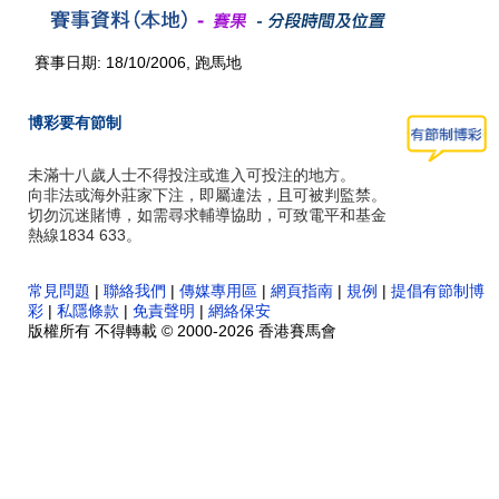
賽事日期: 18/10/2006, 跑馬地
博彩要有節制
未滿十八歲人士不得投注或進入可投注的地方。
向非法或海外莊家下注，即屬違法，且可被判監禁。
切勿沉迷賭博，如需尋求輔導協助，可致電平和基金
熱線1834 633。
常見問題
|
聯絡我們
|
傳媒專用區
|
網頁指南
|
規例
|
提倡有節制博
彩
|
私隱條款
|
免責聲明
|
網絡保安
版權所有 不得轉載 © 2000-2026 香港賽馬會