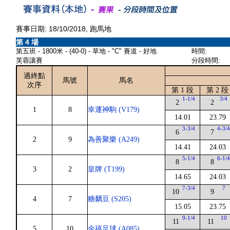
賽事日期: 18/10/2018, 跑馬地
第 4 場
第五班 - 1800米 - (40-0) - 草地 - "C" 賽道 - 好地
時間:
芙蓉讓賽
分段時間:
過終點
馬號
馬名
次序
第 1 段
第 2 段
1-1/4
3/4
2
2
1
8
幸運神駒 (V179)
14.01
23.79
3-3/4
4-3/
6
7
2
9
為善聚樂 (A249)
14.41
24.03
5-1/4
6-1/
8
8
3
2
皇牌 (T199)
14.65
24.03
7-3/4
7
10
9
4
7
糖黐豆 (S205)
15.05
23.75
9-1/4
10
11
11
5
10
金禧足球 (A085)