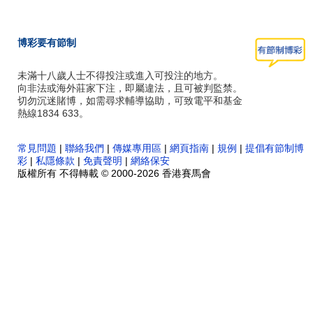
博彩要有節制
未滿十八歲人士不得投注或進入可投注的地方。
向非法或海外莊家下注，即屬違法，且可被判監禁。
切勿沉迷賭博，如需尋求輔導協助，可致電平和基金
熱線1834 633。
常見問題
|
聯絡我們
|
傳媒專用區
|
網頁指南
|
規例
|
提倡有節制博
彩
|
私隱條款
|
免責聲明
|
網絡保安
版權所有 不得轉載 © 2000-2026 香港賽馬會