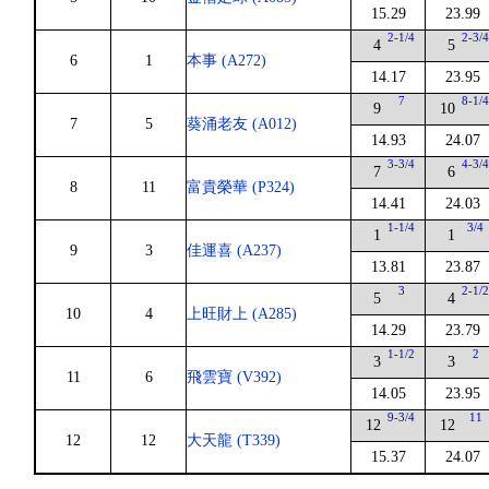
15.29
23.99
2-1/4
2-3/
4
5
6
1
本事 (A272)
14.17
23.95
7
8-1/
9
10
7
5
葵涌老友 (A012)
14.93
24.07
3-3/4
4-3/
7
6
8
11
富貴榮華 (P324)
14.41
24.03
1-1/4
3/4
1
1
9
3
佳運喜 (A237)
13.81
23.87
3
2-1/
5
4
10
4
上旺財上 (A285)
14.29
23.79
1-1/2
2
3
3
11
6
飛雲寶 (V392)
14.05
23.95
9-3/4
11
12
12
12
12
大天龍 (T339)
15.37
24.07