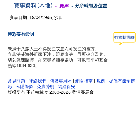
賽事日期: 19/04/1995, 沙田
博彩要有節制
未滿十八歲人士不得投注或進入可投注的地方。
向非法或海外莊家下注，即屬違法，且可被判監禁。
切勿沉迷賭博，如需尋求輔導協助，可致電平和基金
熱線1834 633。
常見問題
|
聯絡我們
|
傳媒專用區
|
網頁指南
|
規例
|
提倡有節制博
彩
|
私隱條款
|
免責聲明
|
網絡保安
版權所有 不得轉載 © 2000-2026 香港賽馬會