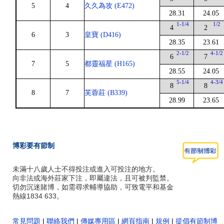
5
4
久久為攻 (E472)
28.31
24.05
1-1/4
1/2
4
2
6
3
皇寶 (D416)
28.35
23.61
2-1/2
4-1/2
6
7
7
5
都靈福星 (H165)
28.55
24.05
5-1/4
4-3/4
8
8
8
7
芙蓉莊 (B339)
28.99
23.65
博彩要有節制
未滿十八歲人士不得投注或進入可投注的地方。
向非法或海外莊家下注，即屬違法，且可被判監禁。
切勿沉迷賭博，如需尋求輔導協助，可致電平和基金
熱線1834 633。
常見問題
|
聯絡我們
|
傳媒專用區
|
網頁指南
|
規例
|
提倡有節制博