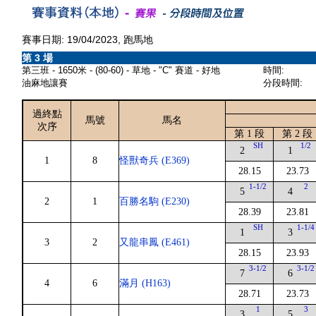
賽事日期: 19/04/2023, 跑馬地
第 3 場
第三班 - 1650米 - (80-60) - 草地 - "C" 賽道 - 好地
時間:
油麻地讓賽
分段時間:
過終點
馬號
馬名
次序
第 1 段
第 2 段
SH
1/2
2
1
1
8
怪獸奇兵 (E369)
28.15
23.73
1-1/2
2
5
4
2
1
百勝名駒 (E230)
28.39
23.81
SH
1-1/4
1
3
3
2
又龍串鳳 (E461)
28.15
23.93
3-1/2
3-1/2
7
6
4
6
滿月 (H163)
28.71
23.73
1
3
3
5