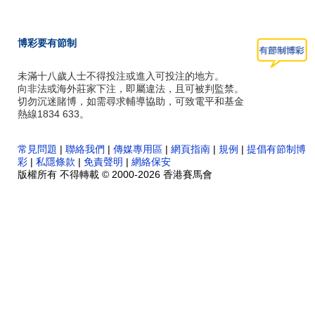
博彩要有節制
未滿十八歲人士不得投注或進入可投注的地方。
向非法或海外莊家下注，即屬違法，且可被判監禁。
切勿沉迷賭博，如需尋求輔導協助，可致電平和基金
熱線1834 633。
常見問題
|
聯絡我們
|
傳媒專用區
|
網頁指南
|
規例
|
提倡有節制博
彩
|
私隱條款
|
免責聲明
|
網絡保安
版權所有 不得轉載 © 2000-2026 香港賽馬會