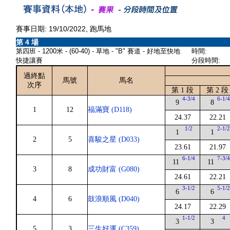
賽事日期: 19/10/2022, 跑馬地
第 4 場
第四班 - 1200米 - (60-40) - 草地 - "B" 賽道 - 好地至快地
時間:
快捷讓賽
分段時間:
過終點
馬號
馬名
次序
第 1 段
第 2 段
4-3/4
6-1/
9
8
1
12
福滿寶 (D118)
24.37
22.21
1/2
2-1/
1
1
2
5
喜駿之星 (D033)
23.61
21.97
6-1/4
7-3/
11
11
3
8
成功財富 (G080)
24.61
22.21
3-1/2
5-1/
6
6
4
6
鼓浪順風 (D040)
24.17
22.29
1-1/2
4
3
3
5
3
三生好運 (C359)