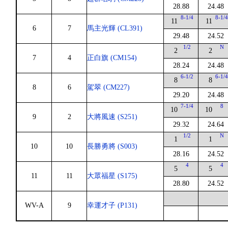
28.88
24.48
8-1/4
8-1/
11
11
6
7
馬主光輝 (CL391)
29.48
24.52
1/2
N
2
2
7
4
正白旗 (CM154)
28.24
24.48
6-1/2
6-1/
8
8
8
6
駕翠 (CM227)
29.20
24.48
7-1/4
8
10
10
9
2
大將風速 (S251)
29.32
24.64
1/2
N
1
1
10
10
長勝勇將 (S003)
28.16
24.52
4
4
5
5
11
11
大眾福星 (S175)
28.80
24.52
WV-A
9
幸運才子 (P131)