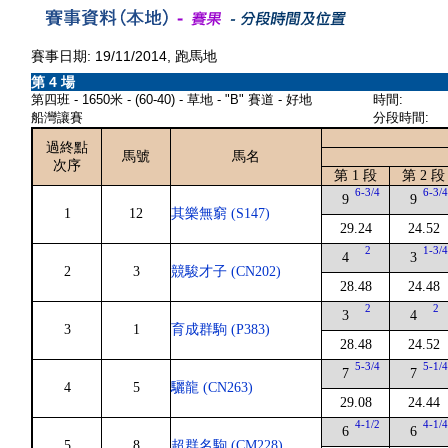
賽事日期: 19/11/2014, 跑馬地
第 4 場
第四班 - 1650米 - (60-40) - 草地 - "B" 賽道 - 好地
時間:
船灣讓賽
分段時間:
過終點
馬號
馬名
次序
第 1 段
第 2 段
6-3/4
6-3/
9
9
1
12
其樂無窮 (S147)
29.24
24.52
2
1-3/
4
3
2
3
競駿才子 (CN202)
28.48
24.48
2
2
3
4
3
1
育成群駒 (P383)
28.48
24.52
5-3/4
5-1/
7
7
4
5
驪龍 (CN263)
29.08
24.44
4-1/2
4-1/
6
6
5
8
超群名駒 (CM228)