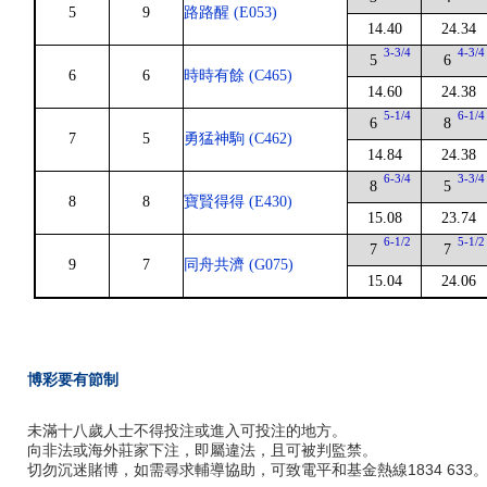
5
9
路路醒 (E053)
14.40
24.34
3-3/4
4-3/4
5
6
6
6
時時有餘 (C465)
14.60
24.38
5-1/4
6-1/4
6
8
7
5
勇猛神駒 (C462)
14.84
24.38
6-3/4
3-3/4
8
5
8
8
寶賢得得 (E430)
15.08
23.74
6-1/2
5-1/2
7
7
9
7
同舟共濟 (G075)
15.04
24.06
博彩要有節制
未滿十八歲人士不得投注或進入可投注的地方。
向非法或海外莊家下注，即屬違法，且可被判監禁。
切勿沉迷賭博，如需尋求輔導協助，可致電平和基金熱線1834 633