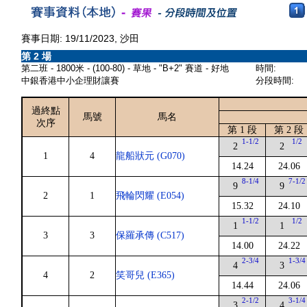
賽事日期: 19/11/2023, 沙田
第 2 場
第二班 - 1800米 - (100-80) - 草地 - "B+2" 賽道 - 好地
時間:
中銀香港中小企理財讓賽
分段時間:
過終點
馬號
馬名
次序
第 1 段
第 2 段
1-1/2
1/2
2
2
1
4
龍船狀元 (G070)
14.24
24.06
8-1/4
7-1/2
9
9
2
1
飛輪閃耀 (E054)
15.32
24.10
1-1/2
1/2
1
1
3
3
保羅承傳 (C517)
14.00
24.22
2-3/4
1-3/4
4
3
4
2
笑哥兒 (E365)
14.44
24.06
2-1/2
3-1/4
3
4