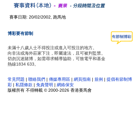
賽事日期: 20/02/2002, 跑馬地
博彩要有節制
未滿十八歲人士不得投注或進入可投注的地方。
向非法或海外莊家下注，即屬違法，且可被判監禁。
切勿沉迷賭博，如需尋求輔導協助，可致電平和基金
熱線1834 633。
常見問題
|
聯絡我們
|
傳媒專用區
|
網頁指南
|
規例
|
提倡有節制博
彩
|
私隱條款
|
免責聲明
|
網絡保安
版權所有 不得轉載 © 2000-2026 香港賽馬會