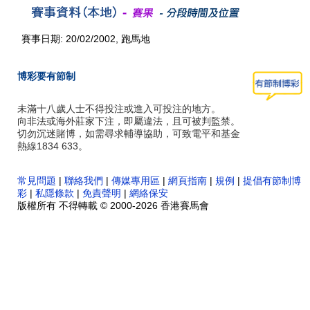
賽事日期: 20/02/2002, 跑馬地
博彩要有節制
未滿十八歲人士不得投注或進入可投注的地方。
向非法或海外莊家下注，即屬違法，且可被判監禁。
切勿沉迷賭博，如需尋求輔導協助，可致電平和基金
熱線1834 633。
常見問題
|
聯絡我們
|
傳媒專用區
|
網頁指南
|
規例
|
提倡有節制博
彩
|
私隱條款
|
免責聲明
|
網絡保安
版權所有 不得轉載 © 2000-2026 香港賽馬會