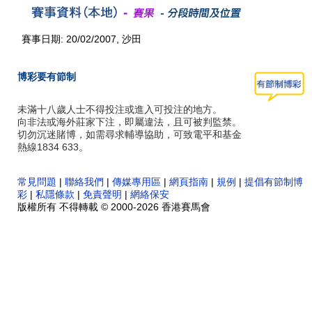
賽事日期: 20/02/2007, 沙田
博彩要有節制
未滿十八歲人士不得投注或進入可投注的地方。
向非法或海外莊家下注，即屬違法，且可被判監禁。
切勿沉迷賭博，如需尋求輔導協助，可致電平和基金
熱線1834 633。
常見問題
|
聯絡我們
|
傳媒專用區
|
網頁指南
|
規例
|
提倡有節制博
彩
|
私隱條款
|
免責聲明
|
網絡保安
版權所有 不得轉載 © 2000-2026 香港賽馬會