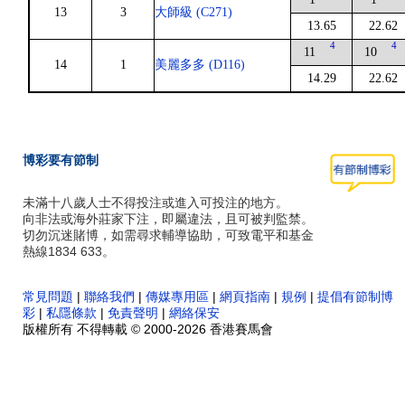
13
3
大師級 (C271)
13.65
22.62
4
4
11
10
14
1
美麗多多 (D116)
14.29
22.62
博彩要有節制
未滿十八歲人士不得投注或進入可投注的地方。
向非法或海外莊家下注，即屬違法，且可被判監禁。
切勿沉迷賭博，如需尋求輔導協助，可致電平和基金
熱線1834 633。
常見問題
|
聯絡我們
|
傳媒專用區
|
網頁指南
|
規例
|
提倡有節制博
彩
|
私隱條款
|
免責聲明
|
網絡保安
版權所有 不得轉載 © 2000-2026 香港賽馬會