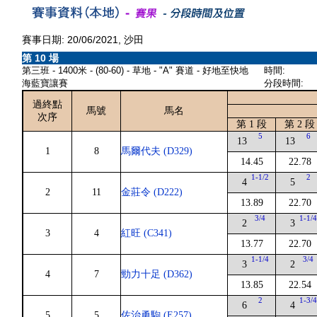
賽事日期: 20/06/2021, 沙田
第 10 場
第三班 - 1400米 - (80-60) - 草地 - "A" 賽道 - 好地至快地
時間:
海藍寶讓賽
分段時間:
過終點
馬號
馬名
次序
第 1 段
第 2 段
5
6
13
13
1
8
馬爾代夫 (D329)
14.45
22.78
1-1/2
2
4
5
2
11
金莊令 (D222)
13.89
22.70
3/4
1-1/
2
3
3
4
紅旺 (C341)
13.77
22.70
1-1/4
3/4
3
2
4
7
勁力十足 (D362)
13.85
22.54
2
1-3/
6
4
5
5
佐治勇駒 (E257)