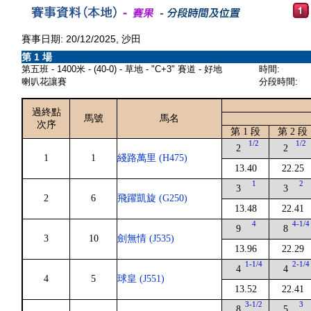
賽事日期: 20/12/2025, 沙田
第 1 場
第五班 - 1400米 - (40-0) - 草地 - "C+3" 賽道 - 好地
時間:
喇叭花讓賽
分段時間:
過終點
馬號
馬名
次序
第 1 段
第 2 段
1/2
1/2
2
2
1
1
綫路萬里 (H475)
13.40
22.25
1
2
3
3
2
6
飛躍凱旋 (G250)
13.48
22.41
4
4-1/4
9
8
3
10
劍無情 (J535)
13.96
22.29
1-1/4
2-1/4
4
4
4
5
球皇 (J551)
13.52
22.41
3-1/2
3
8
5