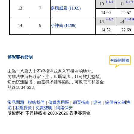
4-1/4
6-1/4
10
11
13
7
嘉應威風 (H169)
14.00
22.57
7-1/2
10-1/
14
14
14
9
小神仙 (H206)
14.52
22.69
博彩要有節制
未滿十八歲人士不得投注或進入可投注的地方。
向非法或海外莊家下注，即屬違法，且可被判監禁。
切勿沉迷賭博，如需尋求輔導協助，可致電平和基金
熱線1834 633。
常見問題
|
聯絡我們
|
傳媒專用區
|
網頁指南
|
規例
|
提倡有節制博
彩
|
私隱條款
|
免責聲明
|
網絡保安
版權所有 不得轉載 © 2000-2026 香港賽馬會