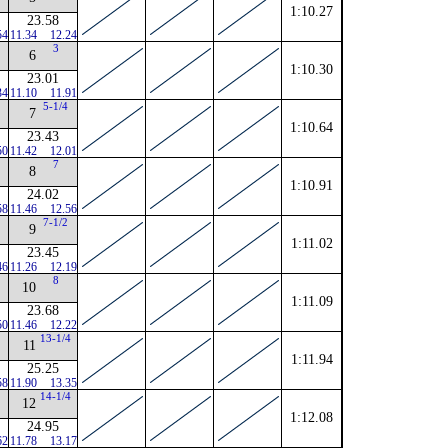
1:10.27
23.58
54
11.34
12.24
3
6
1:10.30
23.01
34
11.10
11.91
5-1/4
7
1:10.64
23.43
50
11.42
12.01
7
8
1:10.91
24.02
58
11.46
12.56
7-1/2
9
1:11.02
23.45
46
11.26
12.19
8
10
1:11.09
23.68
50
11.46
12.22
13-1/4
11
1:11.94
25.25
58
11.90
13.35
14-1/4
12
1:12.08
24.95
62
11.78
13.17