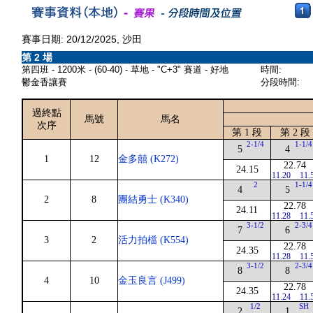
賽事日期: 20/12/2025, 沙田
第 2 場
第四班 - 1200米 - (60-40) - 草地 - "C+3" 賽道 - 好地
時間:
鬱金香讓賽
分段時間:
過終點
馬號
馬名
次序
第 1 段
第 2 段
2-1/4
1-1/4
5
4
1
12
金多囍 (K272)
22.74
24.15
11.20
11.
2
1-1/4
4
5
2
8
團結勇士 (K340)
22.78
24.11
11.28
11.
3-1/2
2-3/4
7
6
3
2
活力拍檔 (K554)
22.78
24.35
11.28
11.
3-1/2
2-3/4
8
8
4
10
金玉良言 (J499)
22.78
24.35
11.24
11.
1/2
SH
2
1