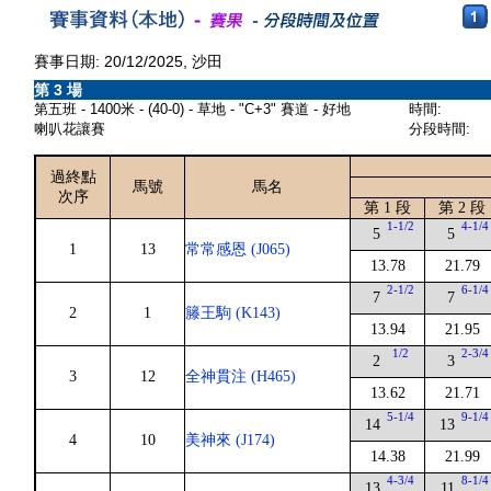
賽事日期: 20/12/2025, 沙田
第 3 場
第五班 - 1400米 - (40-0) - 草地 - "C+3" 賽道 - 好地
時間:
喇叭花讓賽
分段時間:
過終點
馬號
馬名
次序
第 1 段
第 2 段
1-1/2
4-1/4
5
5
1
13
常常感恩 (J065)
13.78
21.79
2-1/2
6-1/4
7
7
2
1
籐王駒 (K143)
13.94
21.95
1/2
2-3/4
2
3
3
12
全神貫注 (H465)
13.62
21.71
5-1/4
9-1/4
14
13
4
10
美神來 (J174)
14.38
21.99
4-3/4
8-1/4
13
11