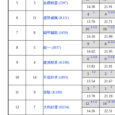
5
3
金鑽精靈 (J397)
14.30
21.91
1
3-1/4
4
4
6
11
盛勢威楓 (K111)
13.70
21.71
3-1/2
7-1/2
10
10
7
8
鐵甲驌龍 (J459)
14.10
21.99
3
6-3/4
9
8
8
5
銳一 (J037)
14.02
21.95
1-3/4
5-1/4
6
6
9
4
建測精英 (K198)
13.82
21.91
1/2
2
1
2
10
14
不假外求 (J493)
13.54
21.67
1
2
3
1
11
9
首駿 (K189)
13.70
21.19
4-1/2
11-3/
12
14
12
7
大利好運 (H234)
14.26
22.51