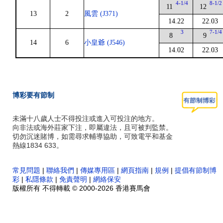
4-1/4
8-1/2
11
12
13
2
風雲 (J371)
14.22
22.03
3
7-1/4
8
9
14
6
小皇爺 (J546)
14.02
22.03
博彩要有節制
未滿十八歲人士不得投注或進入可投注的地方。
向非法或海外莊家下注，即屬違法，且可被判監禁。
切勿沉迷賭博，如需尋求輔導協助，可致電平和基金
熱線1834 633。
常見問題
|
聯絡我們
|
傳媒專用區
|
網頁指南
|
規例
|
提倡有節制博
彩
|
私隱條款
|
免責聲明
|
網絡保安
版權所有 不得轉載 © 2000-2026 香港賽馬會