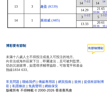
7-1/2
14
14
14
13
3
趣盈 (K539)
21.65
14.29
10.84
10.
1-1/2
1-1/2
3
5
14
1
展雄威 (J405)
20.61
13.33
10.16
10.
博彩要有節制
未滿十八歲人士不得投注或進入可投注的地方。
向非法或海外莊家下注，即屬違法，且可被判監禁。
切勿沉迷賭博，如需尋求輔導協助，可致電平和基金
熱線1834 633。
常見問題
|
聯絡我們
|
傳媒專用區
|
網頁指南
|
規例
|
提倡有節制博
彩
|
私隱條款
|
免責聲明
|
網絡保安
版權所有 不得轉載 © 2000-2026 香港賽馬會