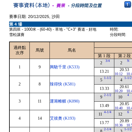
賽事日期: 20/12/2025, 沙田
第 4 場
第四班 - 1000米 - (60-40) - 草地 - "C+3" 賽道 - 好地
時間:
雪松讓賽
分段時間:
過終點
馬號
馬名
次序
第 1 段
第 2 段
3/4
N
2
2
1
9
興馳千里 (K533)
20.53
13.21
10.12
10.
1-1/2
1-1/2
5
4
2
8
辣得快 (K581)
20.61
13.33
10.20
10.
2-1/2
4
9
10
3
11
運籌帷幄 (K090)
20.85
13.49
10.40
10.
4-1/4
6
11
12
4
14
艾彼奧 (K193)
20.89
13.77
10.36
10.
2-1/4
1-1/2
8
3