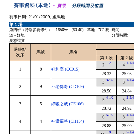
賽事日期: 21/01/2009, 跑馬地
第 1 場
第四班（特別參賽條件） - 1650米 - (60-40) - 草地 - "C" 賽
時間:
道 - 好地
分段時間:
夏慤讓賽
過終點
馬號
馬名
次序
第 1 段
第 2 段
2
1-1/
2
4
1
8
好利高 (CC015)
28.32
25.08
3-1/2
1-1/
3
3
2
9
不老傳奇 (CD109)
28.56
24.84
4-1/2
2-3/
5
5
3
5
綠駿之威 (CE106)
28.72
24.92
5-1/2
4-1/
6
8
4
4
神鑽福將 (CH154)
28.88
25.00
9
7-1/