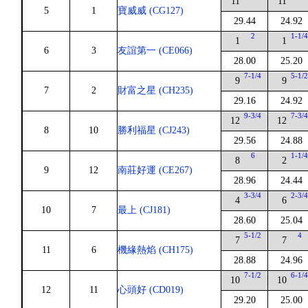
11
11
5
1
寶威威 (CG127)
29.44
24.92
2
1-1/
1
1
6
3
友誼第一 (CE066)
28.00
25.20
7-1/4
5-1/
9
9
7
2
財富之星 (CH235)
29.16
24.92
9-3/4
7-3/
12
12
8
10
勝利福星 (CJ243)
29.56
24.88
6
1-1/
8
2
9
12
南莊好運 (CE267)
28.96
24.44
3-3/4
2-3/
4
6
10
7
最上 (CJ181)
28.60
25.04
5-1/2
4
7
7
11
6
機緣熱焰 (CH175)
28.88
24.96
7-1/2
6-1/
10
10
12
11
心頭好 (CD019)
29.20
25.00