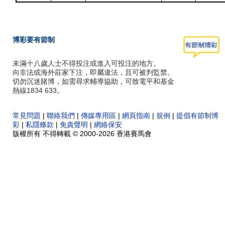
博彩要有節制
未滿十八歲人士不得投注或進入可投注的地方。
向非法或海外莊家下注，即屬違法，且可被判監禁。
切勿沉迷賭博，如需尋求輔導協助，可致電平和基金
熱線1834 633。
常見問題
|
聯絡我們
|
傳媒專用區
|
網頁指南
|
規例
|
提倡有節制博
彩
|
私隱條款
|
免責聲明
|
網絡保安
版權所有 不得轉載 © 2000-2026 香港賽馬會