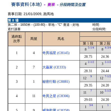
賽事日期: 21/01/2009, 跑馬地
第 8 場
第二班 - 1650米 - (100-80) - 草地 - "C" 賽道 - 好地
時間:
遮打讓賽
分段時間:
過終點
馬號
馬名
次序
第 1 段
第 2 段
5-1/4
4-3/
8
8
1
4
奇異福星 (CH145)
28.75
24.36
2-1/2
2-1/
4
3
2
7
大贏家 (CE333)
28.31
24.44
9
7-1/
12
12
3
1
秘密行動 (CH081)
29.35
24.20
7
5-1/
11
10
4
11
奇異之星 (CH306)
29.03
24.20
3/4
1
1
1
5
9
威海歡騰 (CH258)