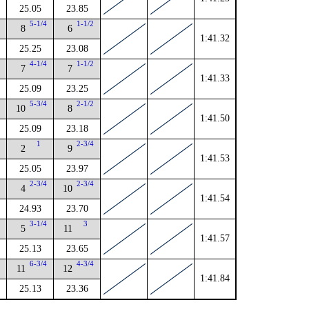
25.05
23.85
5-1/4
1-1/2
8
6
1:41.32
25.25
23.08
4-1/4
1-1/2
7
7
1:41.33
25.09
23.25
2
5-3/4
2-1/2
10
8
1:41.50
25.09
23.18
1
2-3/4
2
9
1:41.53
25.05
23.97
2
2-3/4
2-3/4
4
10
1:41.54
24.93
23.70
4
3-1/4
3
5
11
1:41.57
25.13
23.65
4
6-3/4
4-3/4
11
12
1:41.84
25.13
23.36