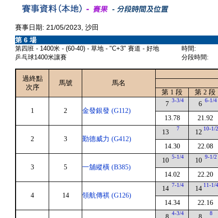
賽事日期: 21/05/2023, 沙田
第 6 場
第四班 - 1400米 - (60-40) - 草地 - "C+3" 賽道 - 好地
時間:
乒乓球1400米讓賽
分段時間:
過終點
馬號
馬名
次序
第 1 段
第 2 段
3-3/4
6-1/4
7
6
1
2
金發銀發 (G112)
13.78
21.92
7
10-1/
13
12
2
3
勤德威力 (G412)
14.30
22.08
5-1/4
9-1/2
10
10
3
5
一舖縱橫 (B385)
14.02
22.20
7-1/4
11-1/
14
14
4
14
領航傳祺 (G126)
14.34
22.16
4-3/4
8
8
8