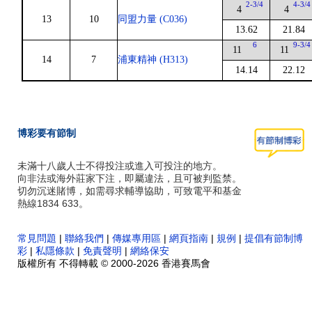
2-3/4
4-3/4
4
4
13
10
同盟力量 (C036)
13.62
21.84
6
9-3/4
11
11
14
7
浦東精神 (H313)
14.14
22.12
博彩要有節制
未滿十八歲人士不得投注或進入可投注的地方。
向非法或海外莊家下注，即屬違法，且可被判監禁。
切勿沉迷賭博，如需尋求輔導協助，可致電平和基金
熱線1834 633。
常見問題
|
聯絡我們
|
傳媒專用區
|
網頁指南
|
規例
|
提倡有節制博
彩
|
私隱條款
|
免責聲明
|
網絡保安
版權所有 不得轉載 © 2000-2026 香港賽馬會