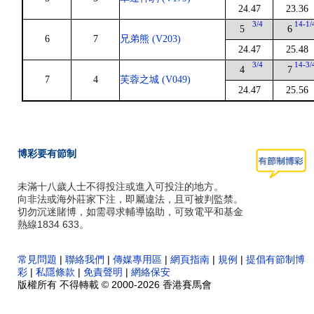
24.47
23.36
3/4
14-1/
5
6
6
7
兄弟熊 (V203)
24.47
25.48
3/4
14-3/
4
7
7
4
芙蓉之城 (V049)
24.47
25.56
博彩要有節制
未滿十八歲人士不得投注或進入可投注的地方。
向非法或海外莊家下注，即屬違法，且可被判監禁。
切勿沉迷賭博，如需尋求輔導協助，可致電平和基金
熱線1834 633。
常見問題
|
聯絡我們
|
傳媒專用區
|
網頁指南
|
規例
|
提倡有節制博
彩
|
私隱條款
|
免責聲明
|
網絡保安
版權所有 不得轉載 © 2000-2026 香港賽馬會