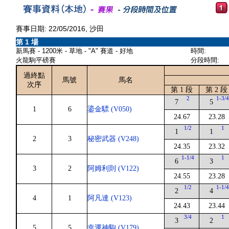
賽事日期: 22/05/2016, 沙田
第 1 場
新馬賽 - 1200米 - 草地 - "A" 賽道 - 好地
時間:
火龍駒平磅賽
分段時間:
過終點
馬號
馬名
次序
第 1 段
第 2 段
2
1-3/
7
5
1
6
鎏金驃 (V050)
24.67
23.28
1/2
1
1
1
2
3
秘密武器 (V248)
24.35
23.32
1-1/4
1
6
3
3
2
阿姆利則 (V122)
24.55
23.28
1/2
1-1/
2
4
4
1
阿凡達 (V123)
24.43
23.44
3/4
1
3
2
5
5
幸運神駒 (V179)