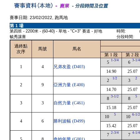
賽事日期: 23/02/2022, 跑馬地
第 1 場
第四班 - 2200米 - (60-40) - 草地 - "C+3" 賽道 - 好地
時間:
毓秀讓賽
分段時間:
過終點
馬號
馬名
次序
第 1 段
第 2 段
1-3/4
3-1/
5
6
1
4
兄弟友盈 (D403)
14.90
25.07
1/2
2
2
3
2
9
亞洲力量 (E400)
14.70
25.07
3-1/2
5
8
8
3
3
自然力量 (C461)
15.18
25.07
5
6-1/
10
10
4
6
勝利波幅 (D499)
15.42
25.07
2-3/4
4-1/
7
7
5
8
奇妙年華 (G001)