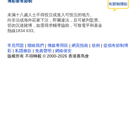
博彩要有節制
未滿十八歲人士不得投注或進入可投注的地方。
向非法或海外莊家下注，即屬違法，且可被判監禁。
切勿沉迷賭博，如需尋求輔導協助，可致電平和基金
熱線1834 633。
常見問題
|
聯絡我們
|
傳媒專用區
|
網頁指南
|
規例
|
提倡有節制博
彩
|
私隱條款
|
免責聲明
|
網絡保安
版權所有 不得轉載 © 2000-2026 香港賽馬會