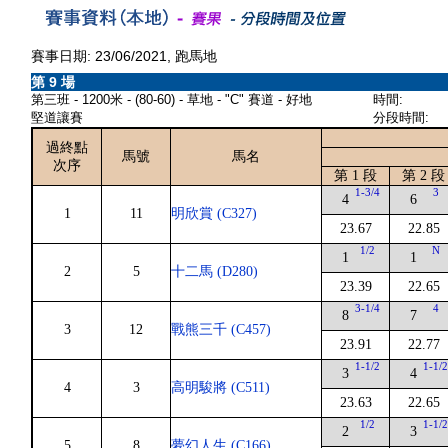
賽事日期: 23/06/2021, 跑馬地
第 9 場
第三班 - 1200米 - (80-60) - 草地 - "C" 賽道 - 好地
時間:
堅道讓賽
分段時間:
過終點
馬號
馬名
次序
第 1 段
第 2 段
1-3/4
3
4
6
1
11
明欣賞 (C327)
23.67
22.85
1/2
N
1
1
2
5
十二馬 (D280)
23.39
22.65
3-1/4
4
8
7
3
12
戰熊三千 (C457)
23.91
22.77
1-1/2
1-1/
3
4
4
3
高明駿將 (C511)
23.63
22.65
1/2
1-1/
2
3
5
8
夢幻人生 (C166)