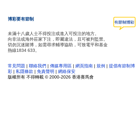
博彩要有節制
未滿十八歲人士不得投注或進入可投注的地方。
向非法或海外莊家下注，即屬違法，且可被判監禁。
切勿沉迷賭博，如需尋求輔導協助，可致電平和基金
熱線1834 633。
常見問題
|
聯絡我們
|
傳媒專用區
|
網頁指南
|
規例
|
提倡有節制博
彩
|
私隱條款
|
免責聲明
|
網絡保安
版權所有 不得轉載 © 2000-2026 香港賽馬會