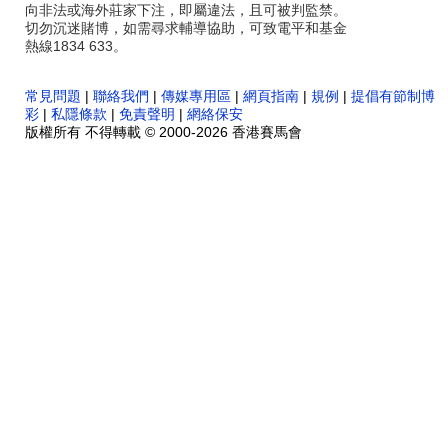
向非法或海外莊家下注，即屬違法，且可被判監禁。
切勿沉迷賭博，如需尋求輔導協助，可致電平和基金
熱線1834 633。
常見問題
|
聯絡我們
|
傳媒專用區
|
網頁指南
|
規例
|
提倡有節制博
彩
|
私隱條款
|
免責聲明
|
網絡保安
版權所有 不得轉載 © 2000-2026 香港賽馬會