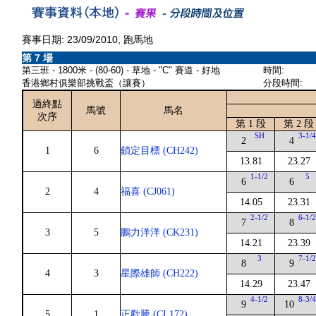
賽事日期: 23/09/2010, 跑馬地
第 7 場
第三班 - 1800米 - (80-60) - 草地 - "C" 賽道 - 好地
時間:
香港鄉村俱樂部挑戰盃（讓賽）
分段時間:
過終點
馬號
馬名
次序
第 1 段
第 2 段
SH
3-1/
2
4
1
6
鎖定目標 (CH242)
13.81
23.27
1-1/2
5
6
6
2
4
福喜 (CJ061)
14.05
23.31
2-1/2
6-1/
7
8
3
5
鵬力洋洋 (CK231)
14.21
23.39
3
7-1/
8
9
4
3
星際雄師 (CH222)
14.29
23.47
4-1/2
8-3/
9
10
5
1
正歡騰 (CL172)