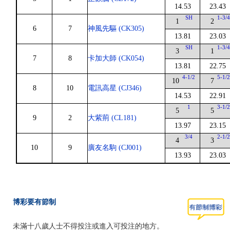
14.53
23.43
SH
1-3/
1
2
6
7
神風先驅 (CK305)
13.81
23.03
SH
1-3/
3
1
7
8
卡加大師 (CK054)
13.81
22.75
4-1/2
5-1/
10
7
8
10
電訊高星 (CJ346)
14.53
22.91
1
3-1/
5
5
9
2
大紫荊 (CL181)
13.97
23.15
3/4
2-1/
4
3
10
9
廣友名駒 (CJ001)
13.93
23.03
博彩要有節制
未滿十八歲人士不得投注或進入可投注的地方。