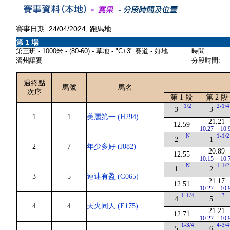
賽事日期: 24/04/2024, 跑馬地
第 1 場
第三班 - 1000米 - (80-60) - 草地 - "C+3" 賽道 - 好地
時間:
濟州讓賽
分段時間:
過終點
馬號
馬名
次序
第 1 段
第 2 段
1/2
2-1/4
3
3
1
1
美麗第一 (H294)
21.21
12.59
10.27
10.
N
1-1/2
2
1
2
7
年少多好 (J082)
20.89
12.55
10.15
10.
N
1-1/2
1
2
3
5
連連有盈 (G065)
21.17
12.51
10.27
10.
1-1/4
3
4
5
4
4
天火同人 (E175)
21.21
12.71
10.27
10.
1-3/4
4-3/4
5
6