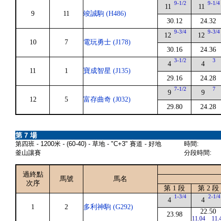
9-1/2
9-1/4
11
11
9
11
竣誠駒 (H486)
30.12
24.32
9-3/4
9-3/4
12
12
10
7
電玩勇士 (J178)
30.16
24.36
3-1/2
3
4
4
11
1
寶成智星 (J135)
29.16
24.28
7-1/2
7
9
9
12
5
富存曲奇 (J032)
29.80
24.28
第 7 場
第四班 - 1200米 - (60-40) - 草地 - "C+3" 賽道 - 好地
時間:
釜山讓賽
分段時間:
過終點
馬號
馬名
次序
第 1 段
第 2 段
1-3/4
2-1/4
4
4
1
2
多利神駒 (G292)
22.50
23.98
11.04
11.