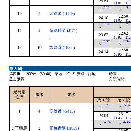
24.54
11.04
11.
2-1/2
3
5
5
10
3
金運來 (H159)
22.50
24.10
11.00
11.
3/4
2
2
3
11
9
超級精英 (J121)
22.62
23.82
10.92
11.
2-3/4
3-3/4
6
6
12
10
妙玲瓏 (H068)
22.58
24.14
10.96
11.
第 8 場
第四班 - 1200米 - (60-40) - 草地 - "C+3" 賽道 - 好地
時間:
釜山讓賽
分段時間:
過終點
馬號
馬名
次序
第 1 段
第 2 段
2
2-1/4
3
3
1
4
高份數 (G413)
23.17
24.04
11.45
11.
5-1/4
4-3/4
7
7
2 平頭馬
2
正氣青驅 (H059)
23.05