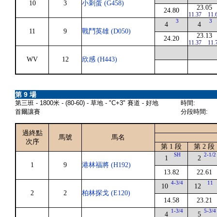
10
3
小刺蛋 (G458)
23.05
24.80
11.37
11.
3
3
4
4
11
9
戰鬥英雄 (D050)
23.13
24.20
11.37
11.
WV
12
欣感 (H443)
第 9 場
第三班 - 1800米 - (80-60) - 草地 - "C+3" 賽道 - 好地
時間:
首爾讓賽
分段時間:
過終點
馬號
馬名
次序
第 1 段
第 2 段
SH
2-1/2
1
2
1
9
港林福將 (H192)
13.82
22.61
4-3/4
11
10
12
2
2
柏林探戈 (E120)
14.58
23.21
1-3/4
5-3/4
4
5