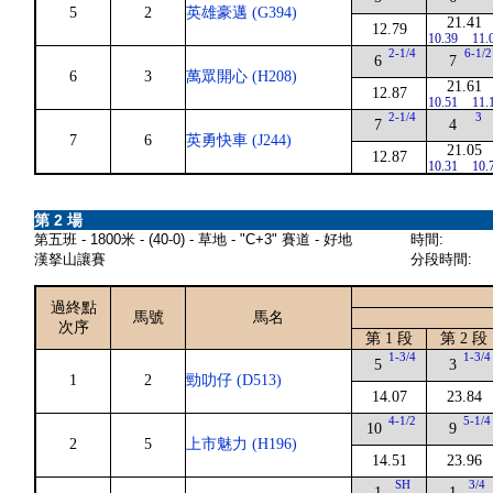
5
2
英雄豪邁 (G394)
21.41
12.79
10.39
11.
2-1/4
6-1/2
6
7
6
3
萬眾開心 (H208)
21.61
12.87
10.51
11.
2-1/4
3
7
4
7
6
英勇快車 (J244)
21.05
12.87
10.31
10.
第 2 場
第五班 - 1800米 - (40-0) - 草地 - "C+3" 賽道 - 好地
時間:
漢拏山讓賽
分段時間:
過終點
馬號
馬名
次序
第 1 段
第 2 段
1-3/4
1-3/4
5
3
1
2
勁叻仔 (D513)
14.07
23.84
4-1/2
5-1/4
10
9
2
5
上市魅力 (H196)
14.51
23.96
SH
3/4
1
1