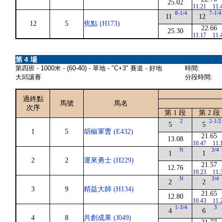
25.02
11.21
11.
8-1/4
7-1/4
11
12
12
5
焦點 (H173)
22.66
25.30
11.17
11.
第 4 場
第四班 - 1000米 - (60-40) - 草地 - "C+3" 賽道 - 好地
時間:
大邱讓賽
分段時間:
過終點
馬號
馬名
次序
第 1 段
第 2 段
2
2-1/2
5
5
1
5
胡椒軍曹 (E432)
21.65
13.08
10.47
11.
N
3/4
1
1
2
2
運來勇士 (H229)
21.57
12.76
10.23
11.
N
3/4
2
2
3
9
精益大師 (H134)
21.65
12.80
10.43
11.
1-3/4
3
4
6
4
8
共創成果 (J049)