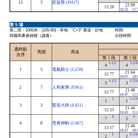
12
3
皆益善 (H417)
22.09
13.28
10.55
11.
第 5 場
第二班 - 1000米 - (105-80) - 草地 - "C+3" 賽道 - 好地
時間:
韓國馬事會錦標（讓賽）
分段時間:
過終點
馬號
馬名
次序
第 1 段
第 2 段
1-1/2
2-3/4
4
4
1
5
電氣騎士 (G258)
21.64
12.77
10.67
10.
1-1/2
1-3/4
3
3
2
7
人和家興 (E061)
21.48
12.77
10.47
11.
1
1-1/4
1
1
3
3
緊張大師 (E421)
21.44
12.53
10.43
11.
4
4
7
5
4
8
雪勇神駒 (G467)
21.44
13.17
10.47
10.
1
1-1/4
2
2