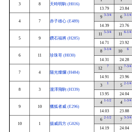
3
8
天時明駒 (H016)
13.79
23.84
3-3/4
3-1/4
9
6
4
7
赤子雄心 (E489)
14.39
23.76
5-3/4
6-1/4
11
11
5
9
鑽石福將 (H285)
14.71
23.92
3-1/4
6
8
10
6
11
珍珠哥 (H030)
14.31
24.28
7
7-3/4
12
12
7
4
陽光燦爛 (H484)
14.91
23.96
1
2-1/4
3
5
8
3
瀧澤飛駒 (H339)
13.95
24.04
1-1/2
1-3/4
4
4
9
10
獵狐者威 (E296)
14.03
23.88
2-1/2
3-3/4
6
7
10
1
揚威四方 (G026)
14.19
24.04