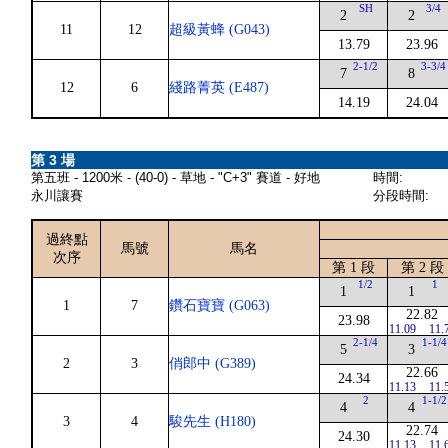
SH
3/4
2
2
11
12
超級黃蜂 (G043)
13.79
23.96
2-1/2
3-3/4
7
8
12
6
綫路菁英 (E487)
14.19
24.04
第 3 場
第五班 - 1200米 - (40-0) - 草地 - "C+3" 賽道 - 好地
時間:
永川讓賽
分段時間:
過終點
馬號
馬名
次序
第 1 段
第 2 段
1/2
1
1
1
1
7
鑽石寶寶 (G063)
22.82
23.98
11.09
11.
2-1/4
1-1/4
5
3
2
3
俏郎中 (G389)
22.66
24.34
11.13
11.
2
1-1/2
4
4
3
4
駿先生 (H180)
22.74
24.30
11.13
11.