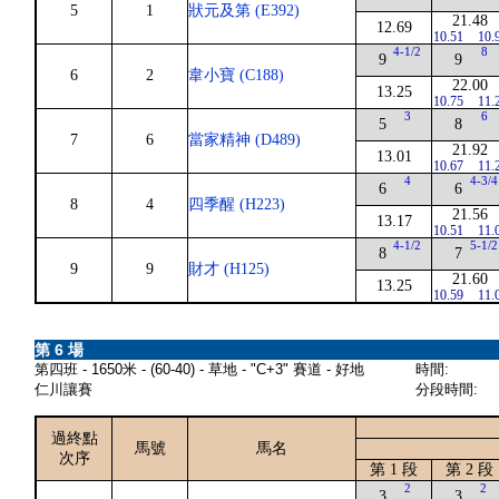
5
1
狀元及第 (E392)
21.48
12.69
10.51
10.
4-1/2
8
9
9
6
2
韋小寶 (C188)
22.00
13.25
10.75
11.
3
6
5
8
7
6
當家精神 (D489)
21.92
13.01
10.67
11.
4
4-3/4
6
6
8
4
四季醒 (H223)
21.56
13.17
10.51
11.
4-1/2
5-1/2
8
7
9
9
財才 (H125)
21.60
13.25
10.59
11.
第 6 場
第四班 - 1650米 - (60-40) - 草地 - "C+3" 賽道 - 好地
時間:
仁川讓賽
分段時間:
過終點
馬號
馬名
次序
第 1 段
第 2 段
2
2
3
3