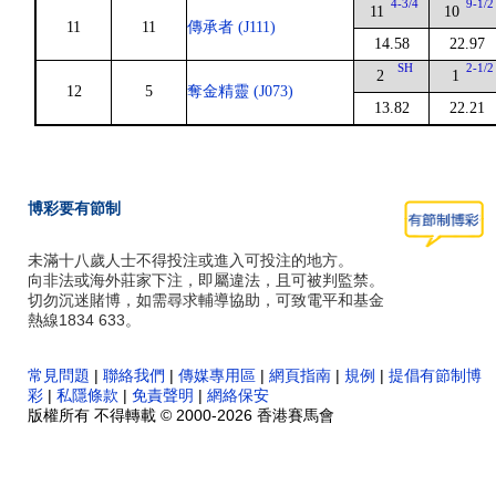
4-3/4
9-1/2
11
10
11
11
傳承者 (J111)
14.58
22.97
SH
2-1/2
2
1
12
5
奪金精靈 (J073)
13.82
22.21
博彩要有節制
未滿十八歲人士不得投注或進入可投注的地方。
向非法或海外莊家下注，即屬違法，且可被判監禁。
切勿沉迷賭博，如需尋求輔導協助，可致電平和基金
熱線1834 633。
常見問題
|
聯絡我們
|
傳媒專用區
|
網頁指南
|
規例
|
提倡有節制博
彩
|
私隱條款
|
免責聲明
|
網絡保安
版權所有 不得轉載 © 2000-2026 香港賽馬會