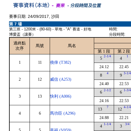
賽事日期: 24/09/2017, 沙田
第 7 場
第三班 - 1200米 - (80-60) - 草地 - "A" 賽道 - 好地
時間:
博愛盃（讓賽）
分段時間:
過終點
馬號
馬名
次序
第 1 段
第 2 段
2-1/4
1
5
4
1
11
僥倖 (T382)
24.12
22.45
4
3-1/
8
9
2
12
威信 (A253)
24.40
22.53
2-1/2
1-3/
6
6
3
13
快利 (A006)
24.16
22.53
7
4-1/
13
12
4
6
馬功臣 (A296)
24.88
22.21
1-1/4
3/4
4
3
5
5
嘉福 (V059)