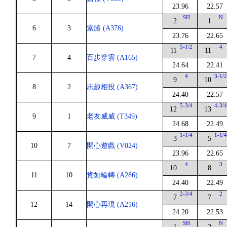
23.96
22.57
SH
N
2
1
6
3
索勝 (A376)
23.76
22.65
5-1/2
4
11
11
7
4
百步穿雲 (A165)
24.64
22.41
4
3-1/
9
10
8
2
志趣相投 (A367)
24.40
22.57
5-3/4
4-3/
12
13
9
1
老友威威 (T349)
24.68
22.49
1-1/4
1-1/
3
5
10
7
開心遊戲 (V024)
23.96
22.65
4
3
10
8
11
10
貨如輪轉 (A286)
24.40
22.49
2-3/4
2
7
7
12
14
開心再現 (A216)
24.20
22.53
SH
N
1
2