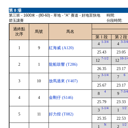
第 8 場
第三班 - 1600米 - (80-60) - 草地 - "A" 賽道 - 好地至快地
時間:
碧玉讓賽
分段時間:
過終點
馬號
馬名
次序
第 1 段
第 2 段
1-3/4
3-3/
4
4
1
9
紅海威 (A120)
25.43
23.05
7-1/2
10-1/
12
12
2
1
龍船鼓響 (T286)
26.35
23.17
3-1/4
6
7
7
3
10
放馬過來 (V407)
25.67
23.17
4
7-3/
8
9
4
4
金剛仔 (S146)
25.79
23.33
1-1/4
1/2
3
1
5
11
好力煌 (T082)
25.35
22.53
N
1/2
1
2