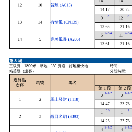
14
14
12
10
賀馳 (A015)
14.17
20.72
3
8
9
12
13
14
有情風 (CN139)
13.65
21.16
2-3/4
7-3/
6
11
14
5
完美風暴 (A205)
13.61
21.16
第 3 場
三級賽 - 1800米 - 草地 - "A" 賽道 - 好地至快地
時間:
精英碟（讓賽）
分段時間:
過終點
馬號
馬名
次序
第 1 段
第 2 段
1-1/2
1-1/
3
3
1
2
馬上發財 (T118)
14.47
23.76
1/2
1
1
1
2
3
醒目名駒 (S393)
14.23
23.76
2-1/2
2-1/
4
4