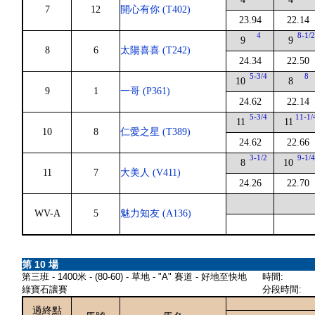
7
12
開心有你 (T402)
23.94
22.14
4
8-1/
9
9
8
6
太陽喜喜 (T242)
24.34
22.50
5-3/4
8
10
8
9
1
一哥 (P361)
24.62
22.14
5-3/4
11-1/
11
11
10
8
仁愛之星 (T389)
24.62
22.66
3-1/2
9-1/
8
10
11
7
大美人 (V411)
24.26
22.70
WV-A
5
魅力知友 (A136)
第 10 場
第三班 - 1400米 - (80-60) - 草地 - "A" 賽道 - 好地至快地
時間:
綠寶石讓賽
分段時間:
過終點