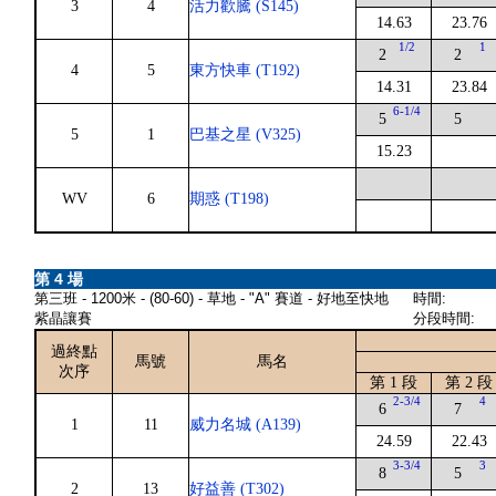
3
4
活力歡騰 (S145)
14.63
23.76
1/2
1
2
2
4
5
東方快車 (T192)
14.31
23.84
6-1/4
5
5
5
1
巴基之星 (V325)
15.23
WV
6
期惑 (T198)
第 4 場
第三班 - 1200米 - (80-60) - 草地 - "A" 賽道 - 好地至快地
時間:
紫晶讓賽
分段時間:
過終點
馬號
馬名
次序
第 1 段
第 2 段
2-3/4
4
6
7
1
11
威力名城 (A139)
24.59
22.43
3-3/4
3
8
5
2
13
好益善 (T302)