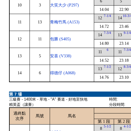
6
5
10
3
大笑大少 (P297)
14.04
22.90
7-1/4
10-3/
12
14
11
13
青梅竹馬 (A153)
14.72
23.46
7-3/4
9-1/
14
13
12
11
包勝 (S405)
14.80
23.14
6
7-3/
11
11
13
5
安喜 (V338)
14.52
23.18
7-1/2
8-3/
13
12
14
6
得德仔 (A068)
14.76
23.10
第 7 場
三級賽 - 1400米 - 草地 - "A" 賽道 - 好地至快地
時間:
精英盃（讓賽）
分段時間:
過終點
馬號
馬名
次序
第 1 段
第 2 段
5-1/2
4-1/
8
8