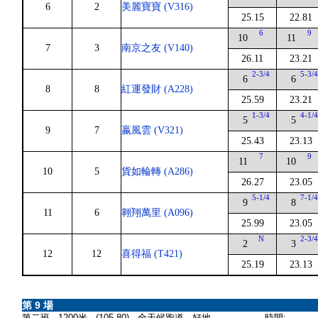
6
2
美麗寶寶 (V316)
25.15
22.81
6
9
10
11
7
3
南京之友 (V140)
26.11
23.21
2-3/4
5-3/
6
6
8
8
紅運發財 (A228)
25.59
23.21
1-3/4
4-1/
5
5
9
7
嬴風雲 (V321)
25.43
23.13
7
9
11
10
10
5
貨如輪轉 (A286)
26.27
23.05
5-1/4
7-1/
9
8
11
6
翱翔萬里 (A096)
25.99
23.05
N
2-3/
2
3
12
12
喜得福 (T421)
25.19
23.13
第 9 場
第二班 - 1200米 - (105-80) - 全天候跑道 - 好地
時間: