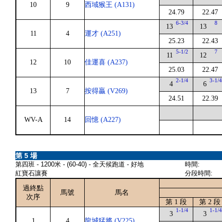
10
9
西域猴王 (A131)
24.79
22.47
6-3/4
8
13
13
11
4
運才 (A251)
25.23
22.43
5-1/2
7
11
12
12
10
佳運喜 (A237)
25.03
22.47
2-1/4
3-1/
4
6
13
7
按得贏 (V269)
24.51
22.39
WV-A
14
回憶 (A227)
第 5 場
第四班 - 1200米 - (60-40) - 全天候跑道 - 好地
時間:
紅寶石讓賽
分段時間:
過終點
馬號
馬名
次序
第 1 段
第 2 段
1-1/4
1-1/
3
3
1
4
龍城猛將 (V225)