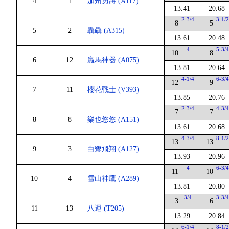
4
1
加州勇將 (A117)
13.41
20.68
2-3/4
3-1/
8
5
5
2
驫驫 (A315)
13.61
20.48
4
5-3/
10
8
6
12
贏馬神器 (A075)
13.81
20.64
4-1/4
6-3/
12
9
7
11
櫻花戰士 (V393)
13.85
20.76
2-3/4
4-3/
7
7
8
8
樂也悠悠 (A151)
13.61
20.68
4-3/4
8-1/
13
13
9
3
白鷺飛翔 (A127)
13.93
20.96
4
6-3/
11
10
10
4
雪山神鷹 (A289)
13.81
20.80
3/4
3-3/
3
6
11
13
八運 (T205)
13.29
20.84
6-1/4
8-1/