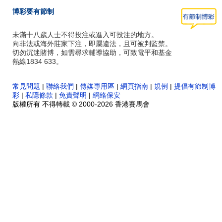
博彩要有節制
未滿十八歲人士不得投注或進入可投注的地方。
向非法或海外莊家下注，即屬違法，且可被判監禁。
切勿沉迷賭博，如需尋求輔導協助，可致電平和基金
熱線1834 633。
常見問題
|
聯絡我們
|
傳媒專用區
|
網頁指南
|
規例
|
提倡有節制博
彩
|
私隱條款
|
免責聲明
|
網絡保安
版權所有 不得轉載 © 2000-2026 香港賽馬會