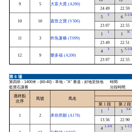
9
5
大富大貴 (A280)
24.49
22.59
3
3-1/
5
6
10
10
蓋世之寶 (V306)
23.97
22.55
1
N
1
1
11
3
炸魚薯條 (T099)
23.49
22.51
3
3-1/
4
5
12
9
樂多福 (A208)
23.97
22.55
第 6 場
第四班 - 1400米 - (60-40) - 草地 - "A" 賽道 - 好地至快地
時間:
藍寶石讓賽
分段時間:
過終點
馬號
馬名
次序
第 1 段
第 2 段
1
3/4
1
1
1
2
承你所願 (A178)
13.56
22.90
1-3/4
1-1/
4
3