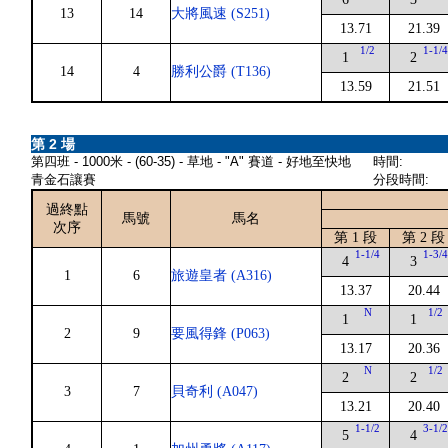
13
14
大將風速 (S251)
13.71
21.39
1/2
1-1/
1
2
14
4
勝利公爵 (T136)
13.59
21.51
第 2 場
第四班 - 1000米 - (60-35) - 草地 - "A" 賽道 - 好地至快地
時間:
青金石讓賽
分段時間:
過終點
馬號
馬名
次序
第 1 段
第 2 段
1-1/4
1-3/
4
3
1
6
旅遊皇者 (A316)
13.37
20.44
N
1/2
1
1
2
9
要風得鋒 (P063)
13.17
20.36
N
1/2
2
2
3
7
貝奇利 (A047)
13.21
20.40
1-1/2
3-1/
5
4