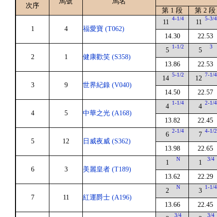
馬號
馬名
次序
第 1 段
第 2 段
4-1/4
5-3/
11
11
1
4
福愛寶 (T062)
14.30
22.53
1-1/2
3
5
5
2
1
健康歡笑 (S358)
13.86
22.53
5-1/2
7-1/
14
12
3
9
世界紀錄 (V040)
14.50
22.57
1-1/4
2-1/
4
4
4
5
中華之光 (A168)
13.82
22.45
2-1/4
4-1/
6
7
5
12
日威夜威 (S362)
13.98
22.65
N
3/4
1
1
6
3
美麗皇者 (T189)
13.62
22.29
N
1-1/
2
3
7
11
紅運爵士 (A196)
13.66
22.45
3/4
3/4