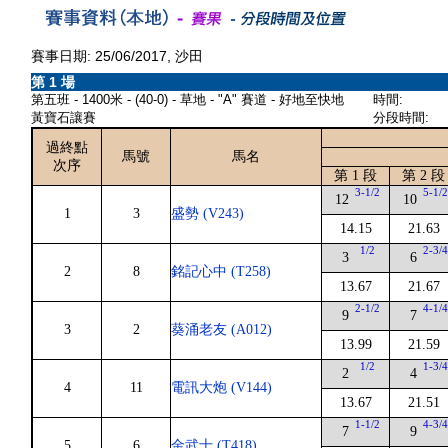
賽事日期: 25/06/2017, 沙田
第 1 場
第五班 - 1400米 - (40-0) - 草地 - "A" 賽道 - 好地至快地
時間:
黃寶石讓賽
分段時間:
過終點
馬號
馬名
次序
第 1 段
第 2 段
3-1/2
5-1/
12
10
1
3
盛勢 (V243)
14.15
21.63
1/2
2-3/
3
6
2
8
銘記心中 (T258)
13.67
21.67
2-1/2
4-1/
9
7
3
2
葵涌老友 (A012)
13.99
21.59
1/2
1-3/
2
4
4
11
電訊大炮 (V144)
13.67
21.51
1-1/2
4-3/
7
9
5
6
金武士 (T418)