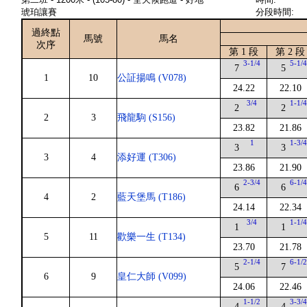
琥珀讓賽
分段時間:
過終點
馬號
馬名
次序
第 1 段
第 2 段
3-1/4
5-1/
7
5
1
10
公証揚鳴 (V078)
24.22
22.10
3/4
1-1/
2
2
2
3
飛龍駒 (S156)
23.82
21.86
1
1-3/
3
3
3
4
添好運 (T306)
23.86
21.90
2-3/4
6-1/
6
6
4
2
藍天堡馬 (T186)
24.14
22.34
3/4
1-1/
1
1
5
11
歡樂一生 (T134)
23.70
21.78
2-1/4
6-1/
5
7
6
9
皇仁大師 (V099)
24.06
22.46
1-1/2
3-3/
4
4