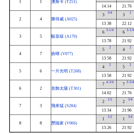
1
1
澳斯卡 (T251)
14.14
21.76
3/4
2
3
3
2
4
勝得威 (A025)
13.38
22.12
3-1/4
3-1/
6
6
3
5
駿皇綵 (A170)
13.78
21.92
2
2
5
4
4
7
旌暉 (V077)
13.58
21.92
2
2
4
5
5
6
一片光明 (T268)
13.58
21.92
4-3/4
3-3/
7
7
6
2
首飾太陽 (T301)
14.02
21.76
1/2
3/4
2
2
7
3
飛來猛 (S284)
13.34
21.96
1/2
3/4
1
1
8
8
歷險家 (V066)
13.26
21.92