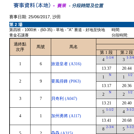
賽事日期: 25/06/2017, 沙田
第 2 場
第四班 - 1000米 - (60-35) - 草地 - "A" 賽道 - 好地至快地
時間:
青金石讓賽
分段時間:
過終點
馬號
馬名
次序
第 1 段
第 2 段
1-1/4
1-3/
4
3
1
6
旅遊皇者 (A316)
13.37
20.44
N
1/2
1
1
2
9
要風得鋒 (P063)
13.17
20.36
N
1/2
2
2
3
7
貝奇利 (A047)
13.21
20.40
1-1/2
3-1/
5
4
4
1
加州勇將 (A117)
13.41
20.68
2-3/4
3-1/
8
5
5
2
驫驫 (A315)