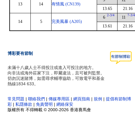
13
14
有情風 (CN139)
13.65
21.16
2-3/4
7-3/
6
11
14
5
完美風暴 (A205)
13.61
21.16
博彩要有節制
未滿十八歲人士不得投注或進入可投注的地方。
向非法或海外莊家下注，即屬違法，且可被判監禁。
切勿沉迷賭博，如需尋求輔導協助，可致電平和基金
熱線1834 633。
常見問題
|
聯絡我們
|
傳媒專用區
|
網頁指南
|
規例
|
提倡有節制博
彩
|
私隱條款
|
免責聲明
|
網絡保安
版權所有 不得轉載 © 2000-2026 香港賽馬會