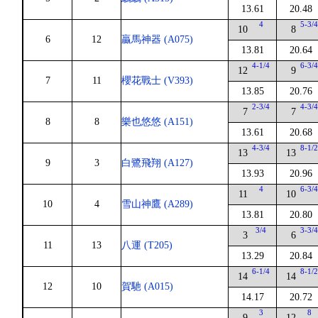
13.61
20.48
4
5-3/
10
8
6
12
贏馬神器 (A075)
13.81
20.64
4-1/4
6-3/
12
9
7
11
櫻花戰士 (V393)
13.85
20.76
2-3/4
4-3/
7
7
8
8
樂也悠悠 (A151)
13.61
20.68
4-3/4
8-1/
13
13
9
3
白鷺飛翔 (A127)
13.93
20.96
4
6-3/
11
10
10
4
雪山神鷹 (A289)
13.81
20.80
3/4
3-3/
3
6
11
13
八運 (T205)
13.29
20.84
6-1/4
8-1/
14
14
12
10
賀馳 (A015)
14.17
20.72
3
8
9
12