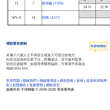
13
7
按得贏 (V269)
24.51
22.39
WV-A
14
回憶 (A227)
博彩要有節制
未滿十八歲人士不得投注或進入可投注的地方。
向非法或海外莊家下注，即屬違法，且可被判監禁。
切勿沉迷賭博，如需尋求輔導協助，可致電平和基金
熱線1834 633。
常見問題
|
聯絡我們
|
傳媒專用區
|
網頁指南
|
規例
|
提倡有節制博
彩
|
私隱條款
|
免責聲明
|
網絡保安
版權所有 不得轉載 © 2000-2026 香港賽馬會