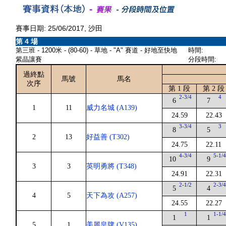
賽事日期: 25/06/2017, 沙田
第 4 場
第三班 - 1200米 - (80-60) - 草地 - "A" 賽道 - 好地至快地
時間:
紫晶讓賽
分段時間:
過終點
馬號
馬名
次序
第 1 段
第 2 段
2-3/4
4
6
7
1
11
威力名城 (A139)
24.59
22.43
3-3/4
3
8
5
2
13
好益善 (T302)
24.75
22.11
4-3/4
5-1/
10
9
3
3
英明勇將 (T348)
24.91
22.31
2-1/2
2-3/
5
4
4
5
天下為攻 (A257)
24.55
22.27
1
1-1/
1
1
5
1
美麗皇牌 (V135)