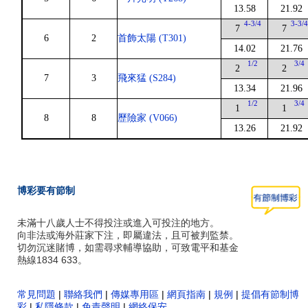
13.58
21.92
4-3/4
3-3/
7
7
6
2
首飾太陽 (T301)
14.02
21.76
1/2
3/4
2
2
7
3
飛來猛 (S284)
13.34
21.96
1/2
3/4
1
1
8
8
歷險家 (V066)
13.26
21.92
博彩要有節制
未滿十八歲人士不得投注或進入可投注的地方。
向非法或海外莊家下注，即屬違法，且可被判監禁。
切勿沉迷賭博，如需尋求輔導協助，可致電平和基金
熱線1834 633。
常見問題
|
聯絡我們
|
傳媒專用區
|
網頁指南
|
規例
|
提倡有節制博
彩
|
私隱條款
|
免責聲明
|
網絡保安