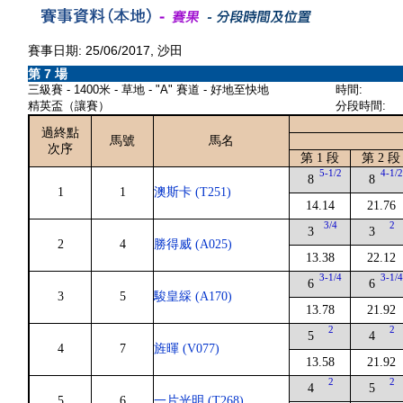
賽事日期: 25/06/2017, 沙田
第 7 場
三級賽 - 1400米 - 草地 - "A" 賽道 - 好地至快地
時間:
精英盃（讓賽）
分段時間:
過終點
馬號
馬名
次序
第 1 段
第 2 段
5-1/2
4-1/
8
8
1
1
澳斯卡 (T251)
14.14
21.76
3/4
2
3
3
2
4
勝得威 (A025)
13.38
22.12
3-1/4
3-1/
6
6
3
5
駿皇綵 (A170)
13.78
21.92
2
2
5
4
4
7
旌暉 (V077)
13.58
21.92
2
2
4
5
5
6
一片光明 (T268)