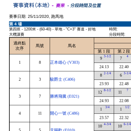
賽事日期: 25/11/2020, 跑馬地
第 4 場
第四班 - 1200米 - (60-40) - 草地 - "C+3" 賽道 - 好地
時間:
大欖讓賽
分段時間:
過終點
馬號
馬名
次序
第 1 段
第 2 段
3-1/2
4
9
7
1
8
正本雄心 (V303)
24.13
22.40
2-1/4
3-1/
8
6
2
3
駿爵士 (C406)
23.93
22.48
8-1/2
7
12
11
3
7
勝將飛騰 (E021)
24.93
22.08
3/4
1/2
1
1
4
11
開心一號 (C486)
23.57
22.32
4-3/4
6-1/
10
10
5
5
天賜歡 (E010)