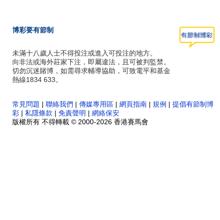
博彩要有節制
未滿十八歲人士不得投注或進入可投注的地方。
向非法或海外莊家下注，即屬違法，且可被判監禁。
切勿沉迷賭博，如需尋求輔導協助，可致電平和基金
熱線1834 633。
常見問題
|
聯絡我們
|
傳媒專用區
|
網頁指南
|
規例
|
提倡有節制博
彩
|
私隱條款
|
免責聲明
|
網絡保安
版權所有 不得轉載 © 2000-2026 香港賽馬會