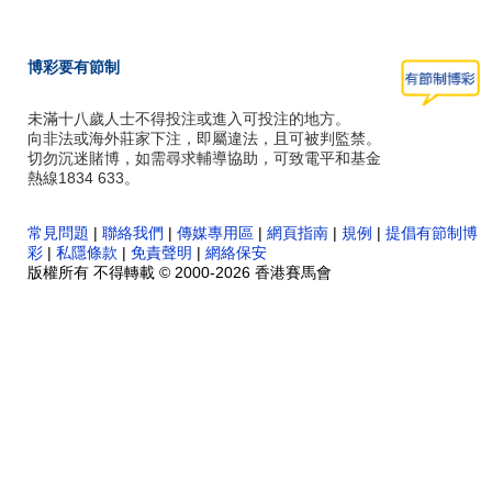
博彩要有節制
未滿十八歲人士不得投注或進入可投注的地方。
向非法或海外莊家下注，即屬違法，且可被判監禁。
切勿沉迷賭博，如需尋求輔導協助，可致電平和基金
熱線1834 633。
常見問題
|
聯絡我們
|
傳媒專用區
|
網頁指南
|
規例
|
提倡有節制博
彩
|
私隱條款
|
免責聲明
|
網絡保安
版權所有 不得轉載 © 2000-2026 香港賽馬會