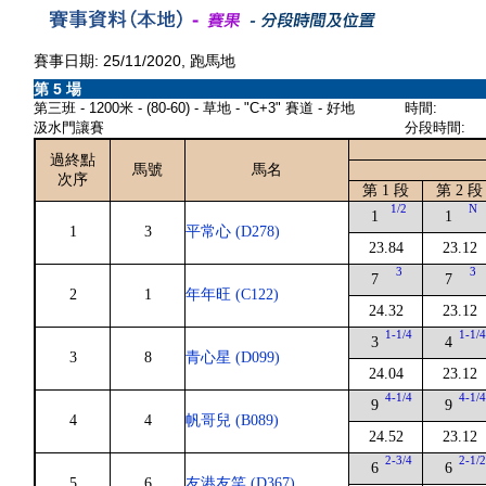
賽事日期: 25/11/2020, 跑馬地
第 5 場
第三班 - 1200米 - (80-60) - 草地 - "C+3" 賽道 - 好地
時間:
汲水門讓賽
分段時間:
過終點
馬號
馬名
次序
第 1 段
第 2 段
1/2
N
1
1
1
3
平常心 (D278)
23.84
23.12
3
3
7
7
2
1
年年旺 (C122)
24.32
23.12
1-1/4
1-1/
3
4
3
8
青心星 (D099)
24.04
23.12
4-1/4
4-1/
9
9
4
4
帆哥兒 (B089)
24.52
23.12
2-3/4
2-1/
6
6
5
6
友港友笑 (D367)