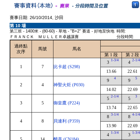
賽事日期: 26/10/2014, 沙田
第 10 場
第三班 - 1400米 - (80-60) - 草地 - "B+2" 賽道 - 好地至快地
時間:
ＦＲＡＮＣＫ ＭＵＬＬＥＲ卓越讓賽
分段時間:
過終點
馬號
馬名
次序
第 1 段
第 2 段
1-3/4
2-1/
3
4
1
7
比卡超 (S298)
13.66
22.61
4
5
9
9
2
4
神聖火炬 (P030)
14.02
22.69
2-1/4
3
5
5
3
5
御皇鷹 (P224)
13.74
22.65
3-1/4
4-1/
8
8
4
8
貝連利 (P359)
13.90
22.69
1-3/4
1-3/
4
3
5
14
醉喜 (CN184)