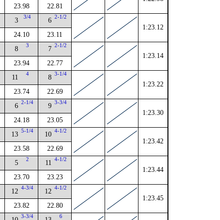
23.98
22.81
3/4
2-1/2
3
6
1:23.12
24.10
23.11
4
3
2-1/2
8
7
1:23.14
23.94
22.77
2
4
3-1/4
11
8
1:23.22
23.74
22.69
2-1/4
3-3/4
6
9
1:23.30
24.18
23.05
4
5-1/4
4-1/2
13
10
1:23.42
23.58
22.69
4
2
4-1/2
5
11
1:23.44
23.70
23.23
4
4-3/4
4-1/2
12
12
1:23.45
23.82
22.80
4
3-3/4
6
10
13