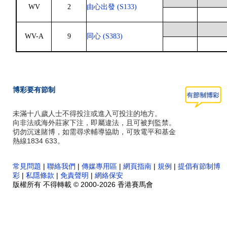
WV
2
由心出發 (S133)
WV-A
9
同心 (S383)
博彩要有節制
未滿十八歲人士不得投注或進入可投注的地方。
向非法或海外莊家下注，即屬違法，且可被判監禁。
切勿沉迷賭博，如需尋求輔導協助，可致電平和基金
熱線1834 633。
常見問題
|
聯絡我們
|
傳媒專用區
|
網頁指南
|
規例
|
提倡有節制博
彩
|
私隱條款
|
免責聲明
|
網絡保安
版權所有 不得轉載 © 2000-2026 香港賽馬會