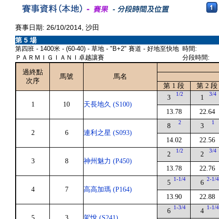
賽事日期: 26/10/2014, 沙田
第 5 場
第四班 - 1400米 - (60-40) - 草地 - "B+2" 賽道 - 好地至快地
時間:
ＰＡＲＭＩＧＩＡＮＩ卓越讓賽
分段時間:
過終點
馬號
馬名
次序
第 1 段
第 2 段
1/2
3/4
3
1
1
10
天長地久 (S100)
13.78
22.64
2
1
8
3
2
6
連利之星 (S093)
14.02
22.56
1/2
3/4
2
2
3
8
神州魅力 (P450)
13.78
22.76
1-1/4
2-1/
5
6
4
7
高高加瑪 (P164)
13.90
22.88
1-3/4
1-1/
6
4
5
3
駕悅 (S241)