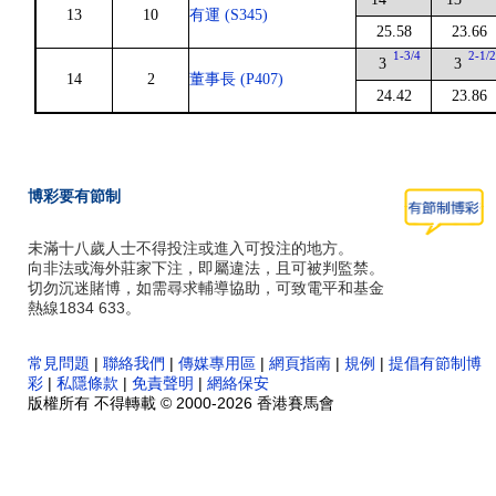
13
10
有運 (S345)
25.58
23.66
1-3/4
2-1/
3
3
14
2
董事長 (P407)
24.42
23.86
博彩要有節制
未滿十八歲人士不得投注或進入可投注的地方。
向非法或海外莊家下注，即屬違法，且可被判監禁。
切勿沉迷賭博，如需尋求輔導協助，可致電平和基金
熱線1834 633。
常見問題
|
聯絡我們
|
傳媒專用區
|
網頁指南
|
規例
|
提倡有節制博
彩
|
私隱條款
|
免責聲明
|
網絡保安
版權所有 不得轉載 © 2000-2026 香港賽馬會