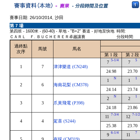
賽事日期: 26/10/2014, 沙田
第 7 場
第四班 - 1600米 - (60-40) - 草地 - "B+2" 賽道 - 好地至快地
時間:
ＣＡＲＬ Ｆ. ＢＵＣＨＥＲＥＲ卓越讓賽
分段時間:
過終點
馬號
馬名
次序
第 1 段
第 2 段
5-1/4
5
7
7
1
7
津津樂道 (CN248)
24.98
23.70
N
1
1
1
2
6
海南花梨 (CM378)
24.14
23.74
N
1
2
2
3
3
爪黃飛電 (P398)
24.18
23.86
7-3/4
7-1/
11
12
4
4
駕喜 (S244)
25.38
23.70
6-1/4
7
9
11
5
9
有綵 (CM319)